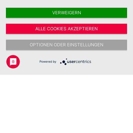
VERWEIGERN
Vertrag widerrufen
ALLE COOKIES AKZEPTIEREN
* Alle Preise inkl. gesetzl. Mehrwertsteuer zzgl.
Versandkosten
und ggf.
Nachnahmegebühren, wenn nicht anders angegeben.
OPTIONEN ODER EINSTELLUNGEN
Copyright © 2026 Johanniter-Unfall-Hilfe e.V. - Alle Rechte
vorbehalten.
Powered by