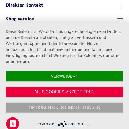
Direkter Kontakt
Shop service
Diese Seite nutzt Website Tracking-Technologien von Dritten,
Informationen
um ihre Dienste anzubieten, stetig zu verbessern und
Werbung entsprechend der Interessen der Nutzer
anzuzeigen. Ich bin damit einverstanden und kann meine
Einwilligung jederzeit mit Wirkung für die Zukunft widerrufen
oder ändern.
VERWEIGERN
Vertrag widerrufen
ALLE COOKIES AKZEPTIEREN
* Alle Preise inkl. gesetzl. Mehrwertsteuer zzgl.
Versandkosten
und ggf.
Nachnahmegebühren, wenn nicht anders angegeben.
OPTIONEN ODER EINSTELLUNGEN
Copyright © 2026 Johanniter-Unfall-Hilfe e.V. - Alle Rechte
vorbehalten.
Powered by