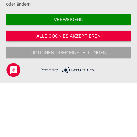
oder ändern.
VERWEIGERN
Vertrag widerrufen
ALLE COOKIES AKZEPTIEREN
* Alle Preise inkl. gesetzl. Mehrwertsteuer zzgl.
Versandkosten
und ggf.
Nachnahmegebühren, wenn nicht anders angegeben.
OPTIONEN ODER EINSTELLUNGEN
Copyright © 2026 Johanniter-Unfall-Hilfe e.V. - Alle Rechte
vorbehalten.
Powered by