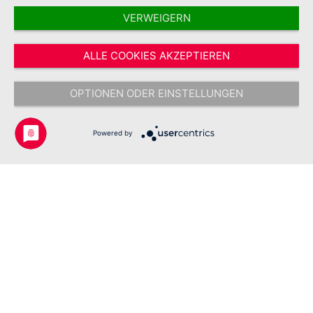
VERWEIGERN
Vertrag widerrufen
ALLE COOKIES AKZEPTIEREN
* Alle Preise inkl. gesetzl. Mehrwertsteuer zzgl.
Versandkosten
und ggf.
Nachnahmegebühren, wenn nicht anders angegeben.
OPTIONEN ODER EINSTELLUNGEN
Copyright © 2026 Johanniter-Unfall-Hilfe e.V. - Alle Rechte
vorbehalten.
Powered by