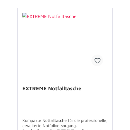
abgebildetes Zubehör. USP’s: - im Sommer:
zum Kühlen - im Winter: zum Temperieren -
anpassugsfähig: formflexibles Gel-Kissen
EXTREME Notfalltasche
Kompakte Notfalltasche für die professionelle,
erweiterte Notfallversorgung.