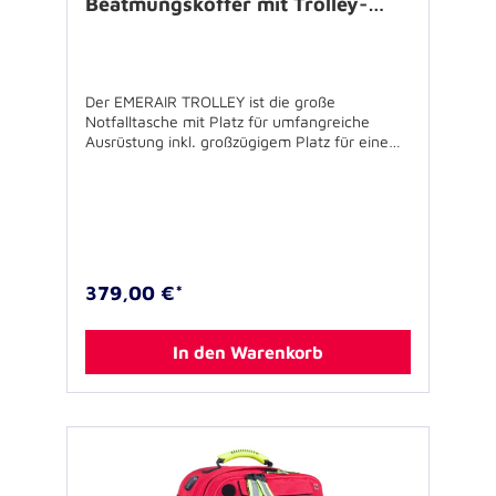
Beatmungskoffer mit Trolley-
System
Der EMERAIR TROLLEY ist die große
Notfalltasche mit Platz für umfangreiche
Ausrüstung inkl. großzügigem Platz für eine
Sauerstoff-Flasche, die dank dem
integrierten, teleskopierbaren Trolley- System
im Einsatz komfortabel mitzuführen ist. Die
Aufteilung in das große Deckelfach mit
Modultaschen und Ampullarium sowie das
Hauptfach mit viel Raum für Ausrüstung zur
Beatmung sowie weiterem Zubehör ist
379,00 €*
großzügig bemessen. Die große, vielsietige
Tasche bietet ein breites
Anwendungsspektrum vom Rettungsdienst
In den Warenkorb
über die Betriebsmedizin bis zu
Sonderanwendungen in Industrie oder Aus-
und Fortbildung. Das integrierte, verstaubare
Rucksacktragesystem erleichtert den
Transport bei Einsätzen in unwegsamem
Gelände. Vier herausnehmbare
Reißverschluss(RV)-Modultaschen mit