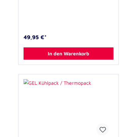
Teleskopgriff zum leichten Transport von ELITE
BAGS Taschen mit Trolley-Halteband. Der
Trolley lässt sich platzsparend
zusammenklappen und so bequem auch in
kleineren Fahrzeugen im Kofferraum
verstauen. Vor Ort ist er blitzschnell
einsatzbereit und erleichtert den Transport
49,95 €*
voll beladener Taschen. Spezifikationen:
Farbe: schwarz Größe (offen): 23 x 96,5 x 32
cm Größe (geschlossen): 23 x 44,5 x 8,3 cm
In den Warenkorb
Gewicht: 1,38 kg Material: Stahl
(Teleskopgriff), Polypropylen (Rahmen), PVC
(Rollen) Max. Zuladung: 20 kg Lieferumfang:
Zusammenklappbarer Trolley mit elastischem
Fixierband. Ohne weiteres, abgebildetes
Zubehör. USP’s: - erleichternd: rollen statt
schleppen! - kompakt: zusammenklappen,
einladen, fertig - zuverlässig: große Rollen,
stabile Konstruktion