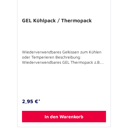
GEL Kühlpack / Thermopack
Wiederverwendbares Gelkissen zum Kühlen
oder Temperieren Beschreibung:
Wiederverwendbares GEL Thermopack z.B.
zum Kühlen (Sommer) bzw. Temperieren
(Winter) von Ampullen oder zur Nutzung in
Diabetiker-Täschchen zum Erhalt der
Temperatur innerhalb des Täschchens. Das
GEL Thermopack ist passend zu den ELITE
BAGS Taschen und Ampullarien.
Produkthinweis: Das Produkt ist nicht zur
2,95 €*
Anwendung am Menschen bestimmt. Bitte
beachten Sie die Sicherheitshinweise auf der
Produktrückseite. Spezifikationen: Größe:
In den Warenkorb
15,5 x 1,5 x 8,5 cm Gewicht: 120 g Farbe: blau
Lieferumfang: Thermopack ohne weiteres,