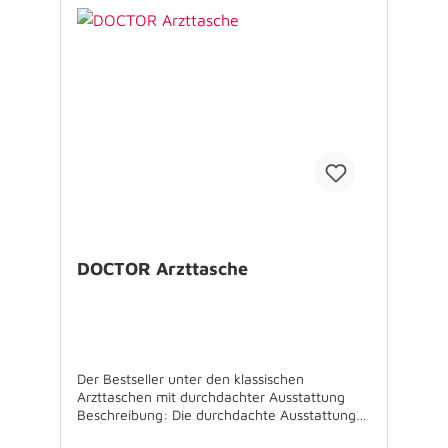
Spezifikationen: Größe (B x H x T): 13 x 21 x 5
cm Gewicht: 150 g Maximale Beladung: 2 kg
Material: Polyester Farbe: rot Lieferumfang:
Holster ohne weiteres, abgebildetes Zubehör
USP’s: - praktisch: für schnelles Eingreifen -
viel Platz: für sämtliche Instrumente und
Zubehör - durchdacht: vertikal und horizontal
an Koppel oder Gürtel zu tragen
DOCTOR Arzttasche
Der Bestseller unter den klassischen
Arzttaschen mit durchdachter Ausstattung
Beschreibung: Die durchdachte Ausstattung
mit Liebe zum Detail macht die