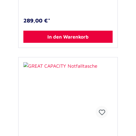
Überbrückung des therapiefreien Intervalls
und auch der weiteren Notfallversorgung
eignet. Durch übersichtliche Aufteilung mit
herausnehmbaren Reißverschluss (RV)-
289,00 €*
Modultaschen und weiterer Ausstattung
unterstützt die Tasche die Arbeit selbst in
kritischsten Situationen. Eine Öse aus dem
In den Warenkorb
Hauptfach in eines der Seitenfächer
ermöglicht die Durchführung z.B. des
Sauerstoff-Schlauchs nach außen. Der
integrierte USB-Anschluss im zweiten, kleinen
Außenfach bietet die Option individueller
Anwendungen. Dank Tragegriffen,
Schultertragegurt und Rucksacktragesystem
ist die CRITICAL flexibel, nach individueller
Vorliebe tragbar. Ausstattung: - Großes
Hauptfach mit variabler Fach-Einteilung
mittels Klettsystem mit: - Halterung für
Sauerstoff-Flasche - Platz zur Lagerung von
Beatmungsbeutel und –masken - 5
herausnehmbare Klarsicht-RV-Modultaschen
(je: 20 x 6 x 14 cm) in den international
bekannten Notfallfarben: - Blau: Atmung -
Rot: Kreislauf - Grün: Wundversorgung -
Gelb: Kindernotfall - Grau: diverses Zubehör