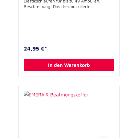
Elastikschlaufen für bis zu 49 Ampullen.
Beschreibung: Das thermoisolierte
PHIAL Ampullarium ist mit 49 Elastikschlaufen
verschiedener Größe ausgestattet, die auf die
Innenseiten des Hauptfachs sowie den in der
Mitte liegenden Klappsteg aufgeteilt sind.
Zwei Klett-Flausch-Flächen an der Rückseite
ermöglichen die Befestigung des PHIAL in
verschiedenen Elite Bags Notfalltaschen. Die
24,95 €*
blaue Variante des PHIAL ist zusätzlich mit
einem Klarsichtfach ausgestattet, in dem z.B.
eine Inhaltsübersicht oder Dosierungstabellen
In den Warenkorb
etc. gut sichtbar untergebracht werden
können. Ausstattung: - Hauptfach mit
Kapazität für 49 Ampullen: - 24 Ampullen 1
- 2 ml - 18 Ampullen 5 - 10 ml - 7
Stechampullen - gepolsterter Trennsteg -
Reißverschluss - Klettflausch auf der
Rückseite zur Fixierung in verschiedenen
ELITE-BAGS Taschen - Klarsichtfach (14 x 12,5
cm) an der Frontseite (ACHTUNG: nur bei
Variante: EB09.047, blau meliert)
Spezifikationen: - Farben: schwarz, blau
meliert (Jeans-Look) - Größe (B x H x T): 20,5
x 14,5 x 5,5 cm - Gewicht: 175 g (295 g inkl.