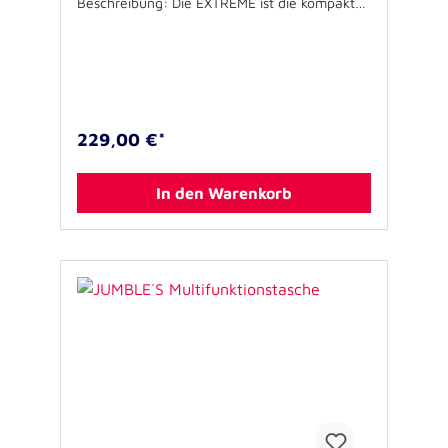
Beschreibung: Die EXTREME ist die kompakte
Notfalltasche für die erweiterte
Notfallversorgung, die dank klarer Aufteilung
und farbcodierter Modultaschen beste
Übersicht ermöglicht. Die Tasche ist ein
idealer Begleiter für alle, die deutlich mehr, als
die Erste Hilfe Ausrüstung im Privat-Pkw etc.
mit dabei haben, wie z.B.
229,00 €*
Rettungsdienstmitarbeiter und medizinisches
Fachpersonal. Durch die übersichtliche,
modulare Aufteilung unterstützt die Tasche
In den Warenkorb
die Arbeit auch in extremen
Notfallsituationen. Mit Tragegriffen,
Schultertragegurt und Rucksacktrage-System
ist sie individuell nach Vorliebe bequem zu
tragen. Ausstattung: - Großes Hauptfach: -
mit variabler Fach-Einteilung mittels
Klettsystem - Elastikschlaufen an allen
inneren Oberflächen zur Lagerung von
Materialien - 4 herausnehmbare Klarsicht-
RV-Modultaschen (17 x 4,5 x 10 cm) in den
international bekannten Notfallfarben: -
Blau: Atmung - Rot: Kreislauf - Grün:
Wundversorgung - Gelb: Kindernotfall - 1
thermoisoliertes Ampullarium mit