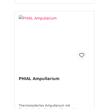
Elastikschlaufen zur Lagerung von Material. 1
Außentasche mit je - 6 Netzfächern und
6 Elastikschlaufen sowie zusätzlichem
Seitenfach 1 Aussentasche für weiteren
Stauraum und zusätzlichem Seitenfach
Handschlaufen Abnehmbarer, gepolsterter
Schultertragegurt Das abgebildete Zubehör
ist nicht im Lieferumfang enthalten.
PHIAL Ampullarium
Thermoisoliertes Ampullarium mit