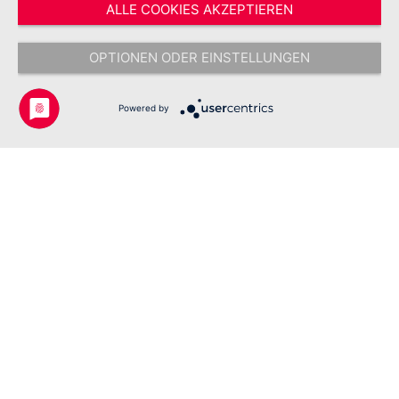
ALLE COOKIES AKZEPTIEREN
* Alle Preise inkl. gesetzl. Mehrwertsteuer zzgl.
Versandkosten
und ggf.
Nachnahmegebühren, wenn nicht anders angegeben.
OPTIONEN ODER EINSTELLUNGEN
Copyright © 2026 Johanniter-Unfall-Hilfe e.V. - Alle Rechte
vorbehalten.
Powered by