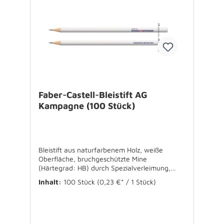
Faber-Castell-Bleistift AG
Kampagne (100 Stück)
Bleistift aus naturfarbenem Holz, weiße
Oberfläche, bruchgeschützte Mine
(Härtegrad: HB) durch Spezialverleimung,
gespitzt. Länge: 275 mm, rund Ökokriterien:
Inhalt:
100 Stück
(0,23 €* / 1 Stück)
- Umweltfreundlicher Wasserlack -
Zertifiziertes Holz - MADE IN GERMANY
VE: 100 Stück