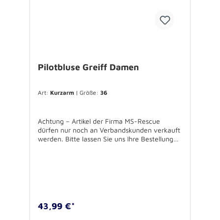
Pilotbluse Greiff Damen
Art:
Kurzarm
| Größe:
36
Achtung – Artikel der Firma MS-Rescue
dürfen nur noch an Verbandskunden verkauft
werden. Bitte lassen Sie uns Ihre Bestellung
über Ihren Verband zukommen. Für
Rückfragen stehen wir Ihnen gerne zur
Verfügung. Mischgewebe pflege- und
bügelleicht, JUH-Emblem, 2 Brusttaschen,
60°C waschbar, Damenbluse80%Baumwolle,
20% Polyester, 60° waschbar
43,99 €*