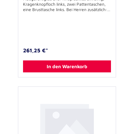
Kragenknopfloch links, zwei Pattentaschen,
eine Brusttasche links. Bei Herren zusätzlich:
zwei Seitenschlitze. Bitte beachten Sie, dass
bei Übergrößen ein Aufschlag in Höhe von 5
Euro auf den hier ausgezeichneten Preis
erhoben wird. Die JUH-Dienstbekleidung wird
bei der Fa. Kuhn in Schneeberg / Odenwald
gefertigt. Zum Maßnehmen kontaktieren Sie
bitte eine der Kuhn-Filialen. In
261,25 €*
Ausnahmefällen - wenn nicht in einer der
Filialen Maß genommen werden kann - ist es
möglich, auf eigene Kosten ein gut passendes
In den Warenkorb
Sakko bzw. Hose oder Rock zum Übernehmen
der Maße an das Stammhaus in Schneeberg
zu senden. Die Filialübersicht der Firma Kuhn
und den notwendigen Berechtigungsschein
können Sie unten im Bereich
"Download" herunterladen. Alternativ können
Sie auch die gewünschten Artikel in den
Warenkorb legen und bestellen. Die
Bestellunterlagen werden Ihnen dann per E-
Mail zugesendet. Bitte beachten Sie, dass
ausschließlich Bestellungen von Verbänden
der Johanniter-Unfall-Hilfe e.V. bearbeitet
werden können.