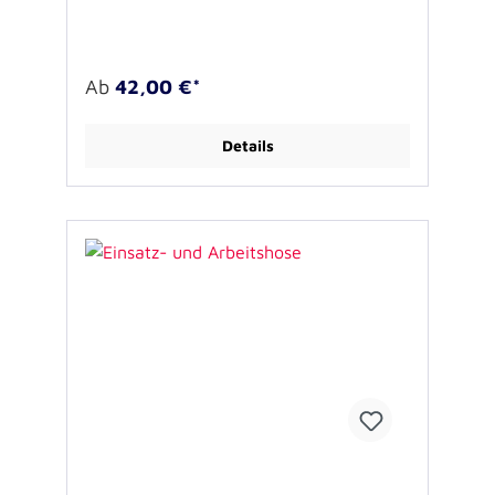
in den Uniformparka. 60° C waschbar.Sehr
warm-erhältlich in den Größen XS bis 4 XL
Erste Auslieferung geplant für Ende März
Ab
42,00 €*
Details