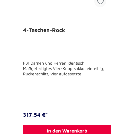
4-Taschen-Rock
Für Damen und Herren identisch.
Maßgefertigtes Vier-Knopfsakko, einreihig,
Rückenschlitz, vier aufgesetzte
Pattentaschen. Die JUH-Dienstbekleidung
wird bei der Fa. Kuhn in Schneeberg /
Odenwald gefertigt. Zum Maßnehmen
kontaktieren Sie bitte eine der Kuhn-Filialen.
In Ausnahmefällen - wenn nicht in einer der
Filialen Maß genommen werden kann - ist es
möglich, auf eigene Kosten ein gut passendes
317,54 €*
Sakko bzw. Hose oder Rock zum Übernehmen
der Maße an das Stammhaus in Schneeberg
zu senden. Die Filialübersicht der Firma Kuhn
In den Warenkorb
und den notwendigen Berechtigungsschein