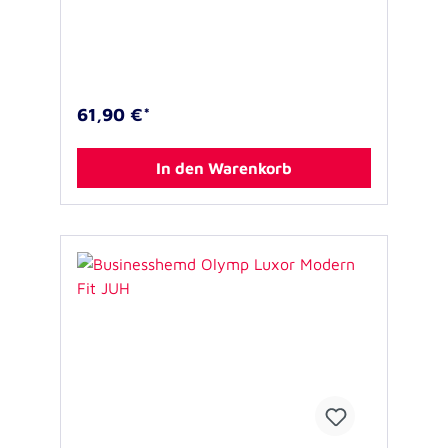
Rückfragen stehen wir Ihnen gerne zur
Verfügung. Kein Standardartikel, vom
Umtausch ausgeschlossen 100% Baumwolle,
bügelfrei, knitterfrei 60°C waschbar inkl.
Kragenbestickung
61,90 €*
In den Warenkorb