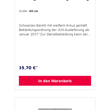
Größe:
60 cm
Schwarzes Barett mit weißem Kreuz gemäß
Bekleidungsordnung der JUH.Auslieferung ab
Januar 2017."Zur Dienstbekleidung kann bei
Veranstaltungen im Freien als Kopfbedeckung
ein schwarzes Barett mit weißem
Johanniterkreuz getragen werden."Hergestellt
in Deutschland, ohne Befestigungsmöglichkeit
für militärische Abzeichen.Erhältlich in den
Größen:55 cm xs56 cm s57 cm m58 cm l 59
cm xl60 cm xxl
35,70 €*
In den Warenkorb