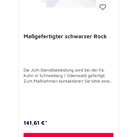
Maßgefertigter schwarzer Rock
Die JUH-Dienstbekleidung wird bei der Fa.
Kuhn in Schneeberg / Odenwald gefertigt.
Zum Maßnehmen kontaktieren Sie bitte eine
der Kuhn-Filialen. In Ausnahmefällen - wenn
nicht in einer der Filialen Maß genommen
werden kann - ist es möglich, auf eigene
Kosten ein gut passendes Sakko bzw. Hose
oder Rock zum Übernehmen der Maße an das
Stammhaus in Schneeberg zu senden. Die
Filialübersicht der Firma Kuhn und den
141,61 €*
notwendigen Berechtigungsschein können Sie
unten im Bereich "Download" herunterladen.
Alternativ können Sie auch die gewünschten