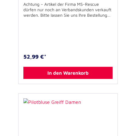
Achtung – Artikel der Firma MS-Rescue
dürfen nur noch an Verbandskunden verkauft
werden. Bitte lassen Sie uns Ihre Bestellung
über Ihren Verband zukommen. Für
Rückfragen stehen wir Ihnen gerne zur
Verfügung. Mischgewebe pflege- und
bügelleicht, JUH-Emblem, 2 Brusttaschen, 60°
C waschbarDamen: 100% Baumwolle
Damengrößen Angabe in Konfektionsgröße
52,99 €*
In den Warenkorb