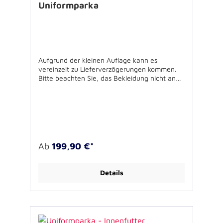
Uniformparka
Aufgrund der kleinen Auflage kann es
vereinzelt zu Lieferverzögerungen kommen.
Bitte beachten Sie, das Bekleidung nicht an
Privatpersonen ausgeliefert wird. Bitte
bestellen Sie Bekleidung ausschließlich über
Ihre Dienststelle. Für Fragen stehen wir Ihnen
gerne zur Verfügung.3M-Reflexpaspel im
Brustbereich, 60° C waschbar, gefütterte
Kapuze im Kragen,Kordelzug im
Tailenbereich,4 Vordertaschen,2
Ab
199,90 €*
Napoleontaschen,SchulterklappenRückendruc
k JUH Reflektierend silberErhältlich in den
Größen XS bis 4 XL Innenfutter wird per
Details
Reißverschluss befestigt.Futter separat
erhältlich.Bitte wählen Sie ob Sie nur einen
Flausch auf der linken Seite benötigen, oder
einen beidseitigen Flausch möchten.