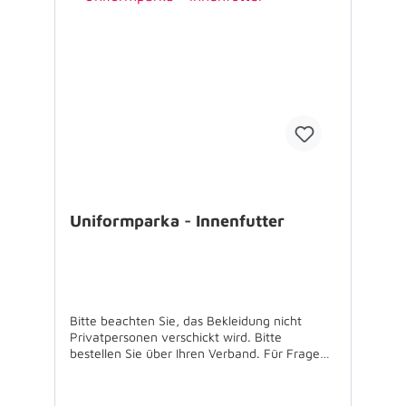
Uniformparka - Innenfutter
Bitte beachten Sie, das Bekleidung nicht
Privatpersonen verschickt wird. Bitte
bestellen Sie über Ihren Verband. Für Fragen
stehen wir gerne zur Verfügung. Innenfutter
für Uniform Parka - MS 4256Material 3M
Thinsulateseparat tragbar, oder zum einzippen