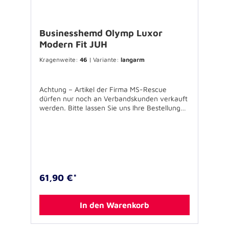
Businesshemd Olymp Luxor
Modern Fit JUH
Kragenweite:
46
| Variante:
langarm
Achtung – Artikel der Firma MS-Rescue
dürfen nur noch an Verbandskunden verkauft
werden. Bitte lassen Sie uns Ihre Bestellung
über Ihren Verband zukommen. Für
Rückfragen stehen wir Ihnen gerne zur
Verfügung. Kein Standardartikel, vom
Umtausch ausgeschlossen 100% Baumwolle,
bügelfrei, knitterfrei 60°C waschbar inkl.
Kragenbestickung
61,90 €*
In den Warenkorb