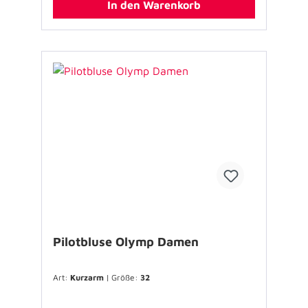
In den Warenkorb
Artikel in den Warenkorb legen und bestellen.
Die Bestellunterlagen werden Ihnen dann per
E-Mail zugesendet. Bitte beachten Sie, dass
ausschließlich Bestellungen von Verbänden
der Johanniter-Unfall-Hilfe e.V. bearbeitet
werden können.
Pilotbluse Olymp Damen
Art:
Kurzarm
| Größe:
32