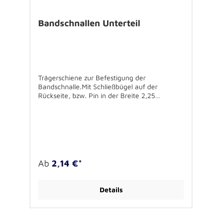
Bandschnallen Unterteil
Trägerschiene zur Befestigung der
Bandschnalle.Mit Schließbügel auf der
Rückseite, bzw. Pin in der Breite 2,25
cm.Höhe 1cmBreite 1er Spange: 2,5 cmBreite
2er Spange: 5 cm Breite 3er Spange: 7,5
cmBreite 4er Spange: 10 cm Ab 5er Spangen
2, bzw 3 Reihig Lieferzeit ca. 7 Werktage
Ab
2,14 €*
Details