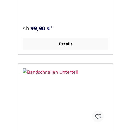
Verfügung. Uniformhose – Artikelnummer
MS 4254
Uniformjacke in der Farbe Navy mit
Reflexbisse und reflektierendem Rückendruck.
2 Brusttaschen, 2 Vordertaschen, 1
Ab
99,90 €*
Innentasche. Beidseitg mit Flausch zum
anbringen von Namensemblemen Material
63% Polyester, 34% Baumwolle, 3% EOL
Details
Lieferbar in den Größen XS bis 2XL,
Sondergrößen auf Anfrage