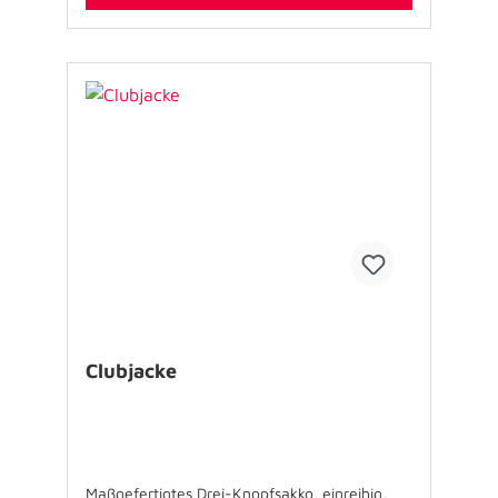
können Sie unten im Bereich
"Download" herunterladen. Alternativ können
Sie auch die gewünschten Artikel in den
Warenkorb legen und bestellen. Die
Bestellunterlagen werden Ihnen dann per E-
Mail zugesendet. Bitte beachten Sie, dass
ausschließlich Bestellungen von Verbänden
der Johanniter-Unfall-Hilfe e.V. bearbeitet
werden können.
Clubjacke
Maßgefertigtes Drei-Knopfsakko, einreihig,