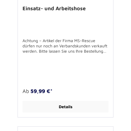
Einsatz- und Arbeitshose
Achtung – Artikel der Firma MS-Rescue
dürfen nur noch an Verbandskunden verkauft
werden. Bitte lassen Sie uns Ihre Bestellung
über Ihren Verband zukommen. Für
Rückfragen stehen wir Ihnen gerne zur
Verfügung. Uniformhose – Farbe dark navy
Material: 63% PES/34%CO/3% EOL 2
Beuteltaschen, 2 Schenkeltaschen, 2
Gesäßtaschen Wäsche: 60Grad C. Passend
zum Blouson MS4254
Ab
59,99 €*
Details