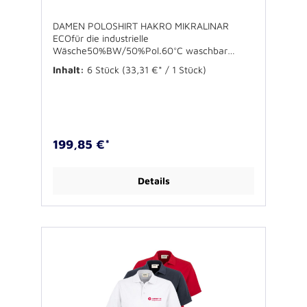
DAMEN POLOSHIRT HAKRO MIKRALINAR
ECOfür die industrielle
Wäsche50%BW/50%Pol.60°C waschbar
einlaufvorbehandelt200g/qm, Oeko-Tex
Inhalt:
6 Stück
(33,31 €* / 1 Stück)
Standard 100Farben: weiß, tinte, rotInkl.
Brustbestickung Johanniter Hilfsgemeinschaft
(3-farbig auf weiß und tinte, 1-farbig auf
rot)Größen: XS-3XLVE: 6 Stück (Größen
variabel) Bitte geben Sie im Bestellverlauf im
Bemerkungsfeld die gewünschten Größen an!
199,85 €*
Details