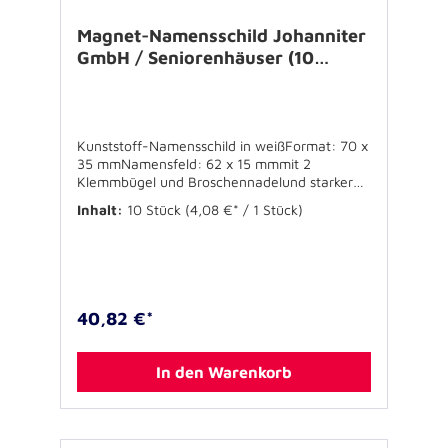
Magnet-Namensschild Johanniter
GmbH / Seniorenhäuser (10
Stück)
Kunststoff-Namensschild in weißFormat: 70 x
35 mmNamensfeld: 62 x 15 mmmit 2
Klemmbügel und Broschennadelund starker
Magnethalterung, schwarz ummanteltinkl.
Inhalt:
10 Stück
(4,08 €* / 1 Stück)
passender Kartoneinlagenauf DIN A4 Bogen,
microperforiert
40,82 €*
In den Warenkorb