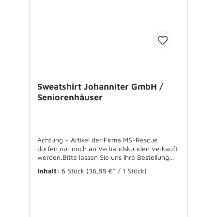
Sweatshirt Johanniter GmbH /
Seniorenhäuser
Achtung – Artikel der Firma MS-Rescue
dürfen nur noch an Verbandskunden verkauft
werden.Bitte lassen Sie uns Ihre Bestellung
über Ihren Verband zukommen.Für
Inhalt:
6 Stück
(36,88 €* / 1 Stück)
Rückfragen stehen wir Ihnen gerne zur
Verfügung. Erhältlich in rot oder
marineSweatshirt für die industrielle
Wäsche60°C waschbar,
einlaufvorbehandelt50% Baumwolle / 50%