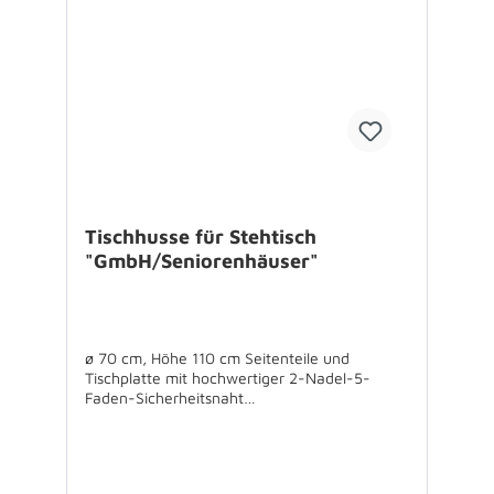
Tischhusse für Stehtisch
"GmbH/Seniorenhäuser"
ø 70 cm, Höhe 110 cm Seitenteile und
Tischplatte mit hochwertiger 2-Nadel-5-
Faden-Sicherheitsnaht
zusammengenäht,Unterkante gesäumt, mit 4
Taschen, ohne Schirmstocköffnung