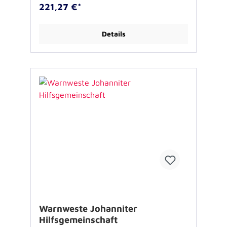
Polyester300g/qm Oeko-Tex Standard 100,
221,27 €*
Fear Wearinkl. BrustbestickungGrößen: XS-
3XLVE: 6 Stück (Größen variabel) Bitte geben
Sie im Bestellverlauf im Bemerkungsfeld die
Details
gewünschten Größen an!
Warnweste Johanniter
Hilfsgemeinschaft