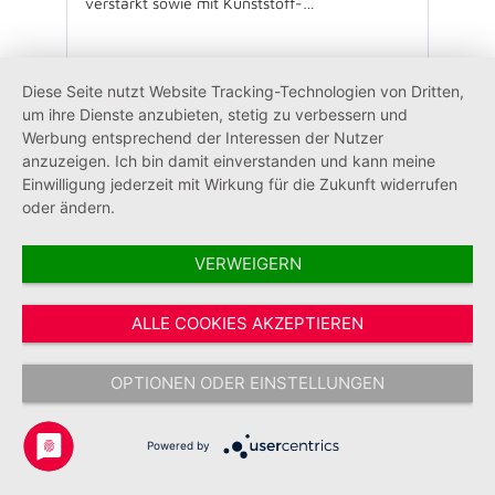
verstärkt sowie mit Kunststoff-
Karabinerhaken ca. im Meterabstand
versehen. Auswehende Kanten gesäumt. mit
Ausleger: Größe 120 x 300 cm Konfektion:
An der Oberkante mit Hohlsaum aus
Diese Seite nutzt Website Tracking-Technologien von Dritten,
Bedruckstoff für ca. 50 mm Ø versehen. An
um ihre Dienste anzubieten, stetig zu verbessern und
der Mastseite mit Kunststoff-Karabinerhaken
Werbung entsprechend der Interessen der Nutzer
ca. im Meterabstand. Mastseite mit
51,11 €*
anzuzeigen. Ich bin damit einverstanden und kann meine
Besatzband verstärkt. Auswehende Kanten
gesäumt.
Einwilligung jederzeit mit Wirkung für die Zukunft widerrufen
oder ändern.
In den Warenkorb
VERWEIGERN
ALLE COOKIES AKZEPTIEREN
OPTIONEN ODER EINSTELLUNGEN
Powered by