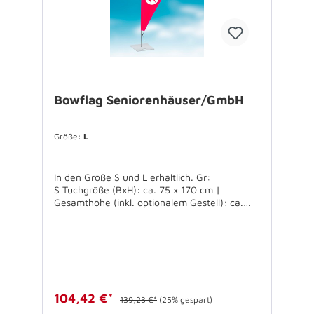
Bowflag Seniorenhäuser/GmbH
Größe:
L
In den Größe S und L erhältlich. Gr:
S Tuchgröße (BxH): ca. 75 x 170 cm |
Gesamthöhe (inkl. optionalem Gestell): ca.
210 cmGr: L Tuchgröße (BxH): ca. 120 x 270
cm | Gesamthöhe (inkl. optionalem Gestell):
ca. 340 cm Konfektion: An der Stangenseite
mit Hohlsaum aus Bedruckstoff (Ø ca. 50
mm).An der unteren Ecke mit
Gurtbandschlaufe zur Befestigung am Gestell.
Ringsum gesäumt.ACHTUNG!! Bodenplatte +
104,42 €*
139,23 €*
(25% gespart)
optional die Tragetasche bitte separat