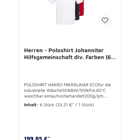
Herren - Poloshirt Johanniter
Hilfsgemeinschaft div. Farben (6
Stück)
POLOSHIRT HAKRO MIKRALINAR ECOfür die
industrielle Wäsche50%BW/50%Pol.60°C
waschbar einlaufvorbehandelt200g/qm,
Oeko-Tex Standard 100Farben: weiß, tinte,
Inhalt:
6 Stück
(33,31 €* / 1 Stück)
rotInkl. Brustbestickung Johanniter
Hilfsgemeinschaft (3-farbig auf weiß und
tinte, 1-farbig auf rot)Größen: XS-3XLVE: 6
Stück (Größen variabel) Bitte geben Sie im
Bestellverlauf im Bemerkungsfeld die
gewünschten Größen an!
199,85 €*