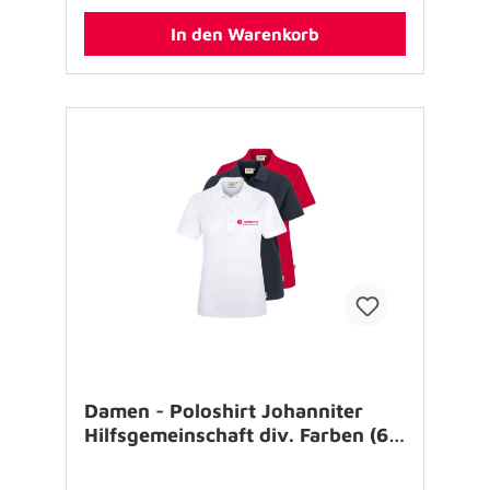
mitbestellen.Bodenplatte für Bowflag Art.-Nr.:
851017Tragetasche für Bowflag Art.-Nr.:
In den Warenkorb
851018
Damen - Poloshirt Johanniter
Hilfsgemeinschaft div. Farben (6
Stück)