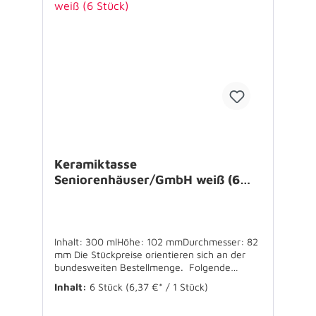
Keramiktasse
Seniorenhäuser/GmbH weiß (6
Stück)
Inhalt: 300 mlHöhe: 102 mmDurchmesser: 82
mm Die Stückpreise orientieren sich an der
bundesweiten Bestellmenge. Folgende
Staffelpreise können wir anbieten: Preis pro
Inhalt:
6 Stück
(6,37 €* / 1 Stück)
Stück bei einer Gesamtauflage ab 144 Stück
6,96€ ab 288 Stück 6,37€ ab 504 Stück