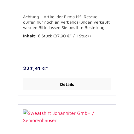
Achtung – Artikel der Firma MS-Rescue
dürfen nur noch an Verbandskunden verkauft
werden.Bitte lassen Sie uns Ihre Bestellung
über Ihren Verband zukommen.Für
Inhalt:
6 Stück
(37,90 €* / 1 Stück)
Rückfragen stehen wir Ihnen gerne zur
Verfügung. Erhältlich in rot oder marine in
bewährter Russell Qualität.Separat tragbar
oder als Wärmefutter für OutdoorJacke
verwendbar. Taschen mit Reisverschluss.
100% PolyesterVeredelung:
227,41 €*
Brustbestickung. Größen: XS-3XLVE: 6 Stück
(Größen variabel)Bitte geben Sie im
Bestellverlauf im Bemerkungsfeld die
Details
gewünschten Größen an!Vom Umtausch
ausgeschlossen!