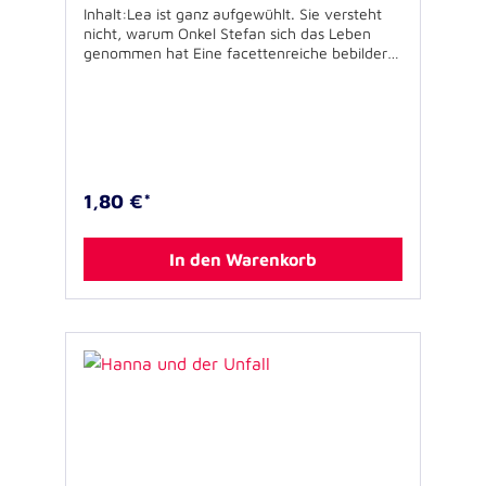
Inhalt:Lea ist ganz aufgewühlt. Sie versteht
nicht, warum Onkel Stefan sich das Leben
genommen hat Eine facettenreiche bebilderte
Vorlesegeschichte bietet vielfältige
Anknüpfungspunkte, um mit Kindern das
Thema Suizid anzusprechen. Umfangreiche
Tipps für Eltern helfen Reaktionen von
Kindern einzuordnen und geben Antworten
auf häufig gestellte Fragen. Geheftet, 28
Seiten, 11,5 x 11,5 cmAutor: Dr. Lars
1,80 €*
TuttIllustration: Nina Zuckowski Für Kinder
zwischen 3 und 7 Jahren geeignet.
In den Warenkorb