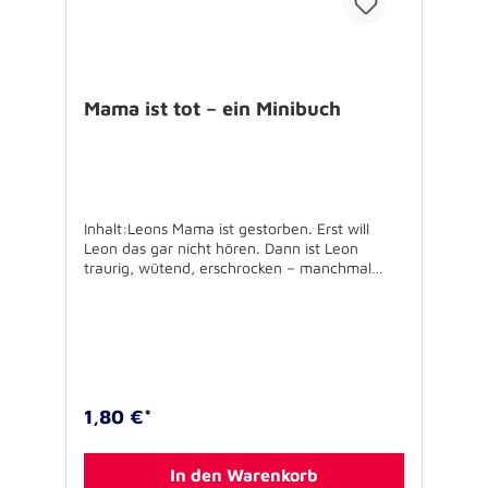
Mama ist tot – ein Minibuch
Inhalt:Leons Mama ist gestorben. Erst will
Leon das gar nicht hören. Dann ist Leon
traurig, wütend, erschrocken – manchmal
auch alles gleichzeitig.Das Buch zeigt in einer
bebilderten Geschichte, wie es Leon nach der
schlimmen Nachricht von Mamas Tod geht
und was ihm hilft.Ergänzt wird die Geschichte
durch Anregungen für Erwachsene, die ein
Kind nach dem Tod eines nahen Angehörigen
begleiten. Geheftet, 32 Seiten, 11,5 x 11,5
1,80 €*
cmAutor: Dr. Harald Karutz Illustration: Daniel
VerovicUnterstützt von: vrk - Versicherer im
Raum der Kirchen Für Kinder zwischen 3 und
In den Warenkorb
7 Jahren geeignet.