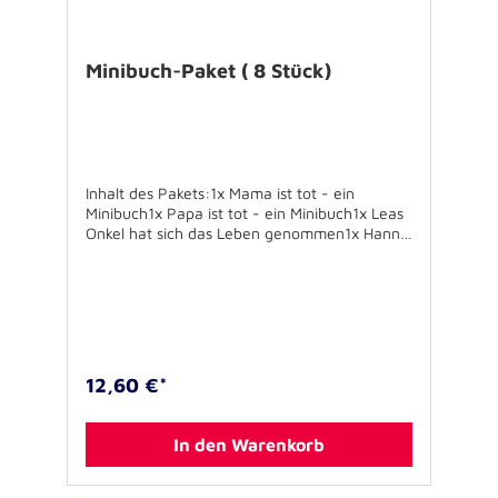
Kartonbox: ca. 75x50x25mm Preis: 4,00
Euro/Stück
Minibuch-Paket ( 8 Stück)
Inhalt des Pakets:1x Mama ist tot - ein
Minibuch1x Papa ist tot - ein Minibuch1x Leas
Onkel hat sich das Leben genommen1x Hanna
und der Unfall1x Ein Terroranschlag macht Jan
Angst1x Emma besucht die Intensivstation1x
Andriy ist in Sicherheit1x ... und Onkel Jens ist
trotzdem gestorben
12,60 €*
In den Warenkorb