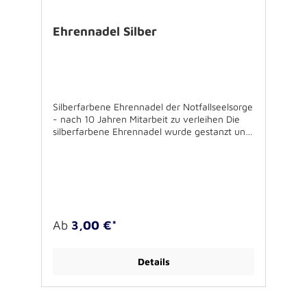
Ehrennadel Silber
Silberfarbene Ehrennadel der Notfallseelsorge
- nach 10 Jahren Mitarbeit zu verleihen Die
silberfarbene Ehrennadel wurde gestanzt und
alle tieferliegenden Flächen gesandstrahlt. Die
erhabenen Flächen sind poliert, so dass die
bronzefarbene Ehrennadel eine besondere
Wertschätzung und Auszeichnung für
Mitarbeitende in der Notfallseelsorge ist, die
die auf dem Gebiet der Evangelischen Kirche
im Rheinland bereits 10 Jahre im Dienst sind.
Ab
3,00 €*
Die lange Nadel auf der Rückseite samt
Schutzkappe ermöglichen es, die Ehrennadel
sicher an der Kleidung anzubringen. Die Nadel
Details
wird einzeln verpackt in einer schwarzen
gepolsterten Kartonbox mit silberfarbenem
Logo- Aufdruck geliefert. Vorderseite der
Nadel: Schriftzug NOTFALLSEELSORGE und