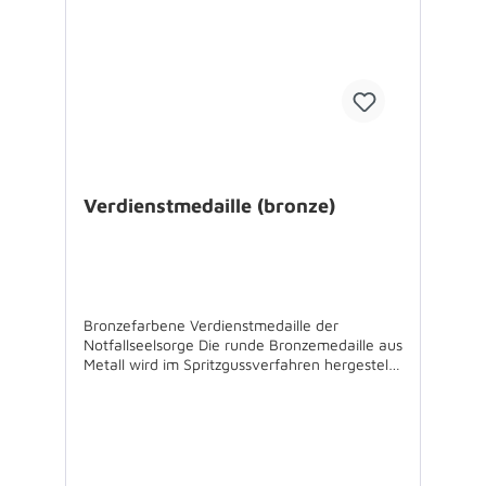
Verdienstmedaille (bronze)
Bronzefarbene Verdienstmedaille der
Notfallseelsorge Die runde Bronzemedaille aus
Metall wird im Spritzgussverfahren hergestellt
und alle tiefer liegenden Flächen wurden
gesandstrahlt. Die erhabenen Flächen sind
poliert, so dass die antik kupferfarbene
Medaille eine besondere Auszeichnung
ist.Vorderseite Aufschrift: Für Verdienste um
die NOTFALLSEELSORGERückseite: Text