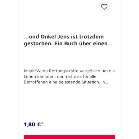
…und Onkel Jens ist trotzdem
gestorben. Ein Buch über einen
plötzlichen Todesfall –
Inhalt:Wenn Rettungskräfte vergeblich um ein
Leben kämpfen, dann ist dies für alle
Betroffenen eine belastende Situation. In
besonderer Weise sind allerdings Kinder
betroffen, wenn sie einen vergeblichen
Rettungseinsatz miterleben müssen, denn
zusätzlich zu der Trauer über den Tod eines
für sie wichtigen Menschen müssen sie mit der
Hilflosigkeit der Erwachsenen in einer solchen
Situation umgehen. Das bebilderte Buch
1,80 €*
bietet mit einer Geschichte
Anknüpfungspunkte für das Gespräch mit
Kindern und gibt Anregungen für Eltern und