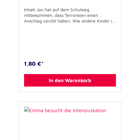
Inhalt:Jan hat auf dem Schulweg
mitbekommen, dass Terroristen einen
Anschlag verübt haben. Wie andere Kinder in
seiner Klasse hat Jan Angst und fühlt mit den
Menschen, die der Anschlag getroffen hat.Das
Buch beschreibt, wie es Jan in den Tagen
nach dem Anschlag ergeht und wie in der
Schule und zu Hause mit der
außergewöhnlichen Situation umgegangen
wird. Neben einer bebilderten Geschichte zum
1,80 €*
Vorlesen enthält das Buch Antworten auf die
Frage, wie Eltern sich verhalten können, wenn
ihre Kinder mit einem Terroranschlag
In den Warenkorb
konfrontiert werden. Geheftet, 28 Seiten,
11,5 x 11,5 cmAutor: Dr. Lars TuttIllustration:
Nina Zuckowski Für Kinder zwischen 3 und 7
Jahren geeignet.