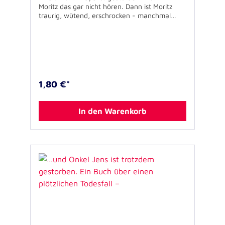
Moritz das gar nicht hören. Dann ist Moritz
traurig, wütend, erschrocken - manchmal
auch alles gleichzeitig. Das Buch zeigt in einer
bebilderten Geschichte, wie es Moritz nach
der schlimmen Nachricht von Papas Tod geht
und was ihm hilft. Ergänzt wird die
Geschichte durch Anregungen für
Erwachsene, die ein Kind nach dem Tod eines
Angehörigen begleiten. Geheftet, 32 Seiten,
1,80 €*
11,5 x 11,5 cmAutor: Dr. Harald Karutz
Illustration: Daniel VerovicUnterstützt von: vrk
- Versicherer im Raum der Kirchen Für Kinder
In den Warenkorb
zwischen 3 und 7 Jahren geeignet.