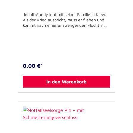
Inhalt:Andriy lebt mit seiner Familie in Kiew.
Als der Krieg ausbricht, muss er fliehen und
kommt nach einer anstrengenden Flucht in
Deutschland an: Das ist die Geschichte, die in
diesem kleinen Bilderbüchlein beschrieben
wird. Text und Bilder greifen auf, was Kinder
aus der Ukraine erlebt und empfunden haben
werden: Schreck, Angst und Sorge,
Erschöpfung und Müdigkeit - aber auch
Neugier und neue Hoffnung. Mit wenigen
0,00 €*
Worten wird das Erlebte behutsam benannt,
ohne traumatische Erfahrungen zu triggern.
Das Büchlein soll Kindern zeigen, dass sie
In den Warenkorb
wahrgenommen und verstanden werden. Die
Geschichte des kleinen Andriy soll Trost
spenden, Identifikation ermöglichen und
natürlich auch dabei helfen, ins Gespräch zu
kommen. Um möglichst viele Kinder zu
erreichen, erscheint das Buch dreisprachig:
ukrainisch, russisch und deutsch. Geheftet, 16
Seiten, 11,5 x 11,5 cmAutor: Dr. Harald Karutz
Illustration: Laura aus dem SiepenUnterstützt
von: vrk - Versicherer im Raum der Kirchen