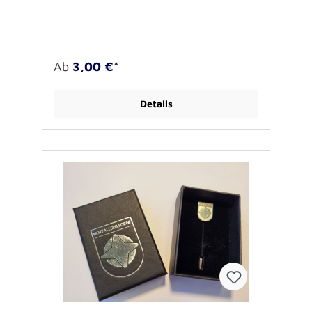
Flächen sind poliert, so dass die
bronzefarbene Ehrennadel eine besondere
Wertschätzung und Auszeichnung für
Mitarbeitende in der Notfallseelsorge ist, die
auf dem Gebiet der Evangelischen Kirche im
Ab
3,00 €*
Rheinland bereits 5 Jahre im Dienst sind. Die
lange Nadel auf der Rückseite samt
Schutzkappe ermöglichen es, die Ehrennadel
Details
sicher an der Kleidung anzubringen. Die Nadel
wird einzeln verpackt in einer schwarzen
gepolsterten Kartonbox mit bronzefarbenem
Logo- Aufdruck geliefert. Vorderseite der
Nadel: Schriftzug NOTFALLSEELSORGE und
Wappen Rückseite: blanko, mit einer langen
Reversnadel mit Schutzkappe Farbe:
kupferfarben plattiert Material: Messing
Durchmesser Wappen: ca. 12,3x16mm
Materialstärke: ca. 1,2mm Schwarze
Kartonbox: ca. 75x50x25mm Preis: 3,50
Euro/Stück; 10 Stück: 30,00 Euro