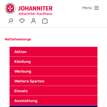
Menü
Notfallseelsorge
Aktion
Kleidung
Werbung
Weitere Sparten
Einsatz
Ausstattung