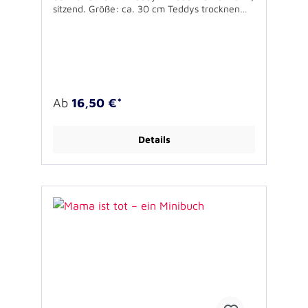
sitzend. Größe: ca. 30 cm Teddys trocknen
Tränen: Flauschig weicher Plüschteddybär in
Feuerwehruniform als guter Zuhörer und
stiller Tröster. Die blaue Jacke ist mit
Schriftzug und gelben Streifen versehen. Für
Kinder ab 36 Monaten geeignet. Die Kleidung
sollte mit der Hand, der Teddy bis 30 Grad in
der Waschmaschine gewaschen werden.
Ab
16,50 €*
Details