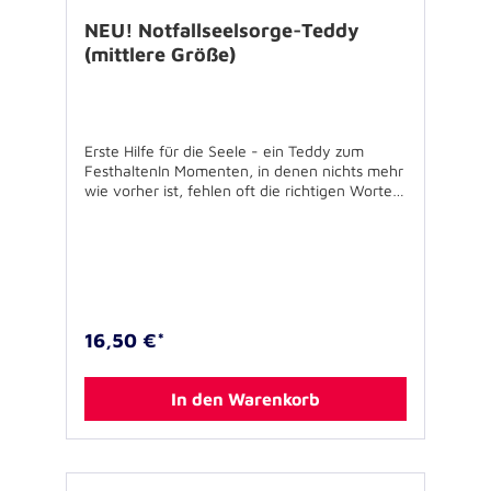
NEU! Notfallseelsorge-Teddy
(mittlere Größe)
Erste Hilfe für die Seele - ein Teddy zum
FesthaltenIn Momenten, in denen nichts mehr
wie vorher ist, fehlen oft die richtigen Worte.
Dann braucht es manchmal einen stillen
Begleiter wie unseren Notfallseelsorgeteddy,
der Halt geben und Trost spenden kann. Die
Notfallseelsorgeteddys sind kleine
Herzensfreunde, die leise Tränen auffangen
und immer da sind, wenn man jemanden zum
Festhalten braucht. Der Teddy hört zu und
16,50 €*
gibt Geborgenheit. Der flauschig weiche
Plüschteddybär trägt eine
Notfallseelsorgejacke mit weißen Streifen
In den Warenkorb
dem Schriftzug und Wappen der
Notfallseelsorge. So wird er zu einem
sichtbaren Zeichen für Beistand und Trost. Er
wurde speziell für den Einsatz in der
Notfallseelsorge angefertigt und steht für das,