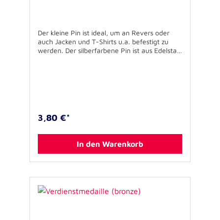
Der kleine Pin ist ideal, um an Revers oder
auch Jacken und T-Shirts u.a. befestigt zu
werden. Der silberfarbene Pin ist aus Edelstahl
gefertigt und das farbige Logo mit
Epoxydharz überzogen, so dass es lange
hochwertig aussieht. Materialstärke: ca. 0,8
mm + Größe: ca. 16 x 13mm Verschluss:
Rückseite mit einem extrastarken
Magnetverschluss (1 Magnet fixiert am Pin
und 1 Magnet als Gegenstück, silberfarben,
3,80 €*
ca. 9 mm Ø und ca. 2 mm dick)Verpackung:
einzeln im Polybeutel Nicht geeignet für
Kinder unter 3 Jahren Vorsicht ist bei
In den Warenkorb
Personen mit Herzschrittmachern geboten!