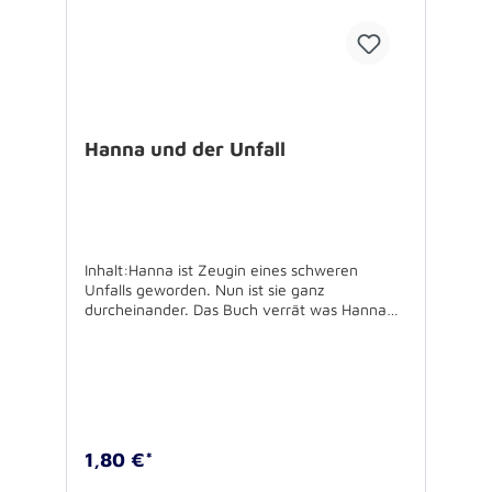
Hanna und der Unfall
Inhalt:Hanna ist Zeugin eines schweren
Unfalls geworden. Nun ist sie ganz
durcheinander. Das Buch verrät was Hanna
nach dem Unfall alles erlebt. Ergänzt wird die
bebilderte Geschichte durch Tipps für Eltern,
deren Kind eine Notfallsituation erlebt hat.
Geheftet, 32 Seiten, 11,5 x 11,5 cmAutor: Dr.
Harald Karutz Illustration: Daniel
VerovicUnterstützt von: vrk - Versicherer im
Raum der KirchenFür Kinder zwischen 3 und 7
1,80 €*
Jahren geeignet.