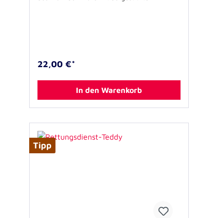
Notfallseelsorge Logo sorgt dafür, dass
NotfallseelsorgerInnen selbst gut gewärmt
werden und die Ohren warm bleiben.Material:
100% Baumwollehochwertige Stickveredelung
Einheitsgröße
22,00 €*
In den Warenkorb
Tipp