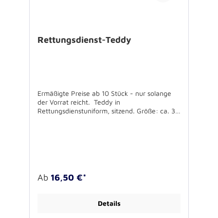
Rettungsdienst-Teddy
Ermäßigte Preise ab 10 Stück - nur solange
der Vorrat reicht. Teddy in
Rettungsdienstuniform, sitzend. Größe: ca. 30
cm Teddys trocknen Tränen: Flauschig
weicher Plüschteddybär in
Rettungsdienstuniform als guter Zuhörer und
stiller Tröster. Die rote Jacke ist mit Schriftzug
und weißen Streifen versehen. Für Kinder ab
36 Monaten geeignet. Die Kleidung sollte mit
der Hand, der Teddy bis 30 Grad in der
Ab
16,50 €*
Waschmaschine gewaschen werden.
Details