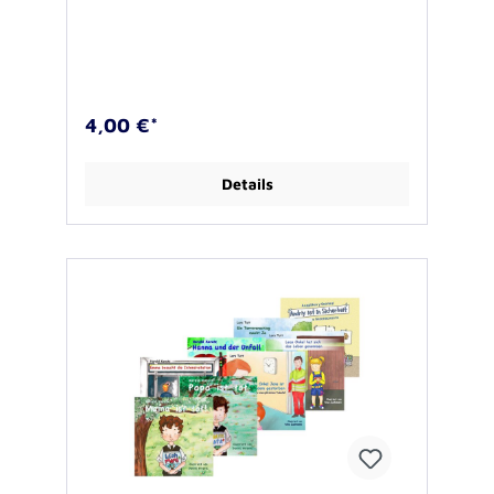
ausschließlich durch das Landespfarramt für
Notfallseelsorge verliehen und ist für andere
Landeskirchen und Bistümer über das
Landespfarramt zu bestellen:
(notfallseelsorge@ekir.de). Die goldfarbene
Ehrennadel wurde gestanzt und alle
4,00 €*
tieferliegenden Flächen gesandstrahlt. Die
erhabenen Flächen sind poliert, so dass die
goldfarbene Ehrennadel eine besondere
Details
Wertschätzung und Auszeichnung für
Mitarbeitende in der Notfallseelsorge ist, die
die auf dem Gebiet der Evangelischen Kirche
im Rheinland ganze 15 Jahre im Dienst sind.
Die lange Nadel auf der Rückseite samt
Schutzkappe ermöglichen es, die Ehrennadel
sicher an der Kleidung anzubringen. Die Nadel
wird einzeln verpackt in einer schwarzen
gepolsterten Kartonbox mit goldfarbenem
Logo- Aufdruck geliefert. Vorderseite der
Nadel: Schriftzug NOTFALLSEELSORGE und
Wappen Rückseite: blanko, mit 1 langen
Reversnadel mit Schutzkappe Farbe:
goldfarben plattiert Material: Messing
Durchmesser Wappen: ca. 12,3x16mm
Materialstärke: ca. 1,2mm Schwarze