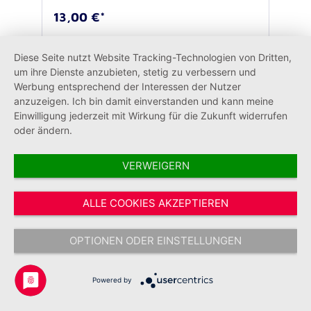
Jesaja 43,2 Farbe: antik kupferfarben
13,00 €*
plattiertDurchmesser ca. 6 cm, Materialstärke
3,00 mm blaue Samtbox 90x90x40mm
In den Warenkorb
Diese Seite nutzt Website Tracking-Technologien von Dritten,
um ihre Dienste anzubieten, stetig zu verbessern und
Werbung entsprechend der Interessen der Nutzer
anzuzeigen. Ich bin damit einverstanden und kann meine
Einwilligung jederzeit mit Wirkung für die Zukunft widerrufen
oder ändern.
VERWEIGERN
ALLE COOKIES AKZEPTIEREN
OPTIONEN ODER EINSTELLUNGEN
Powered by
Verdienstmedaille (silber)