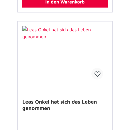
In den Warenkorb
Angehörige. Geheftet, 24 Seiten, 11,5 x 11,5
cmAutor: Dr. Lars TuttIllustration: Nina
Zuckowski Für Kinder zwischen 3 und 7
Jahren geeignet.
Leas Onkel hat sich das Leben
genommen