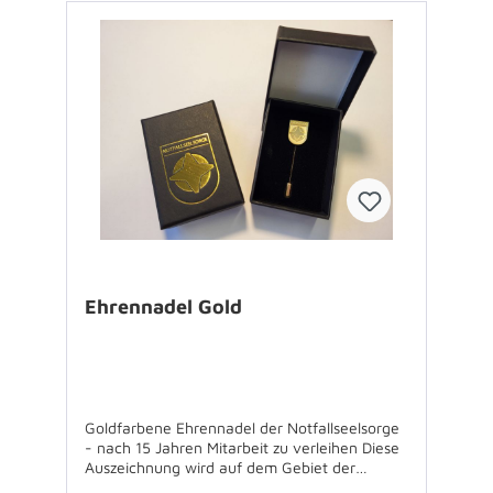
Wappen Rückseite: blanko, mit 1 langen
Reversnadel mit Schutzkappe Farbe:
silberfarben plattiert Material: Messing
Durchmesser Wappen: ca. 12,3x16mm
Materialstärke: ca. 1,2mm Schwarze
Kartonbox: ca. 75x50x25mm Preis: 3,50
Euro/Stück; 1 Stück: 30,00 Euro
Ehrennadel Gold
Goldfarbene Ehrennadel der Notfallseelsorge
- nach 15 Jahren Mitarbeit zu verleihen Diese
Auszeichnung wird auf dem Gebiet der
Evangelischen Kirche im Rheinland