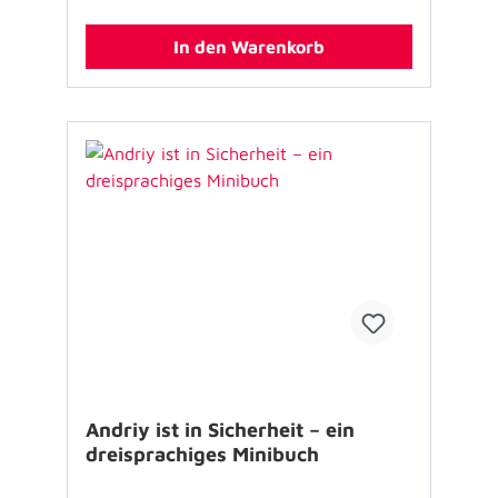
Belastungsreaktionen begegnen, dabei
orientieren und Kinder, Eltern und
In den Warenkorb
Pflegepersonal unterstützen. Auch wenn es
sich bei Aufenthalten im Krankenhaus nicht
um Einsatzindikationen der Notfallseelsorge
handelt bieten wir das Büchlein an, da es
auch hier um die seelsorgliche Begleitung bei
Belastungsreaktionen von Kindern geht.
Geheftet, 32 Seiten, 11,5 x 11,5 cmAutor: Dr.
Harald Karutz Illustration: Daniel Verovic und
Nina Zuckowski Für Kinder zwischen 3 und 7
Jahren geeignet.
Andriy ist in Sicherheit – ein
dreisprachiges Minibuch