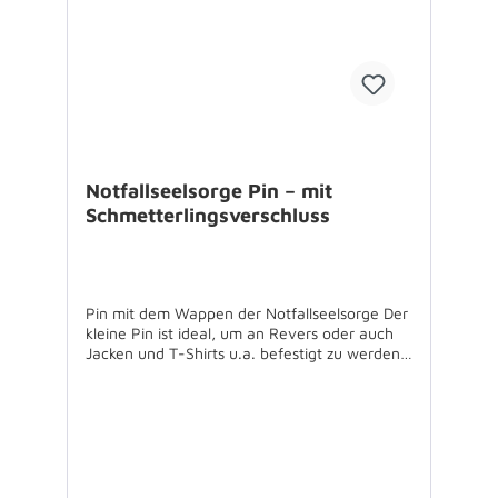
und der Evangelischen Kirche im Rheinland
Die Büchlein sind kostenfrei zu bestellen es
fallen nur die Versandkosten an - über eine
Spende zugunsten der Stiftung
Notfallseelsorge freuen wir uns.
Notfallseelsorge Pin – mit
Schmetterlingsverschluss
Pin mit dem Wappen der Notfallseelsorge Der
kleine Pin ist ideal, um an Revers oder auch
Jacken und T-Shirts u.a. befestigt zu werden.
Der silberfarbene Pin ist aus Edelstahl
gefertigt und das farbige Logo mit
Epoxydharz überzogen, so dass es lange
schön aussieht. Materialstärke: ca. 0,8 mm +
Größe: ca. 16 x 13mm Verschluss: Rückseite
mit Dorn und Schmetterlingsverschluss
Verpackung: einzeln im Polybeutel Nicht