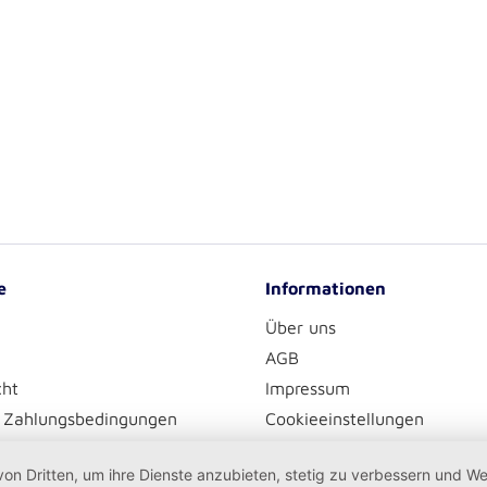
e
Informationen
Über uns
AGB
cht
Impressum
 Zahlungsbedingungen
Cookieeinstellungen
Datenschutzerklärung
von Dritten, um ihre Dienste anzubieten, stetig zu verbessern und 
Hinweise zur Batterieentso