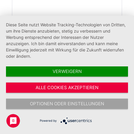
Notfallseelsorge Mütze mit Logo
Diese Seite nutzt Website Tracking-Technologien von Dritten,
um ihre Dienste anzubieten, stetig zu verbessern und
Werbung entsprechend der Interessen der Nutzer
anzuzeigen. Ich bin damit einverstanden und kann meine
Einwilligung jederzeit mit Wirkung für die Zukunft widerrufen
oder ändern.
22,00 €*
VERWEIGERN
ALLE COOKIES AKZEPTIEREN
OPTIONEN ODER EINSTELLUNGEN
Powered by