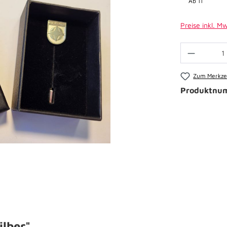
Ab
11
Preise inkl. M
Zum Merkzet
Produktnu
lber"