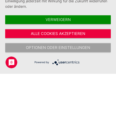
Einwilligung jederzeit mit Wirkung für die Zukunft widerrufen
oder ändern.
VERWEIGERN
Vertrag widerrufen
ALLE COOKIES AKZEPTIEREN
* Alle Preise inkl. gesetzl. Mehrwertsteuer zzgl.
Versandkosten
und ggf.
Nachnahmegebühren, wenn nicht anders angegeben.
OPTIONEN ODER EINSTELLUNGEN
Copyright © 2026 Johanniter-Unfall-Hilfe e.V. - Alle Rechte
vorbehalten.
Powered by