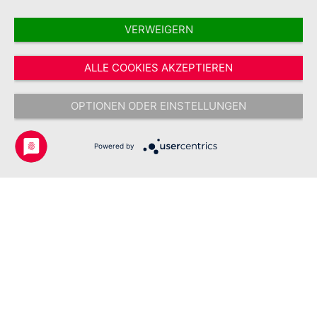
VERWEIGERN
Vertrag widerrufen
ALLE COOKIES AKZEPTIEREN
* Alle Preise inkl. gesetzl. Mehrwertsteuer zzgl.
Versandkosten
und ggf.
Nachnahmegebühren, wenn nicht anders angegeben.
OPTIONEN ODER EINSTELLUNGEN
Copyright © 2026 Johanniter-Unfall-Hilfe e.V. - Alle Rechte
vorbehalten.
Powered by