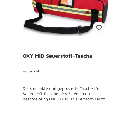
OXY MID Sauerstoff-Tasche
Farbe:
rot
Die kompakte und gepolsterte Tasche für
Sauerstoff-Flaschen bis 3 l Volumen
Beschreibung Die OXY MID Sauerstoff-Tasche
ist die Lösung in der eine Sauerstoff-Flasche
von bis zu 3 Liter Volumen in kompakter Form
und gut gepolstert für den täglichen Einsatz
gelagert werden kann. Für notwendige
Anbauteile, wie den Druckminderer ist in der
Tasche ebenso Raum, wie für Tuben etc., die