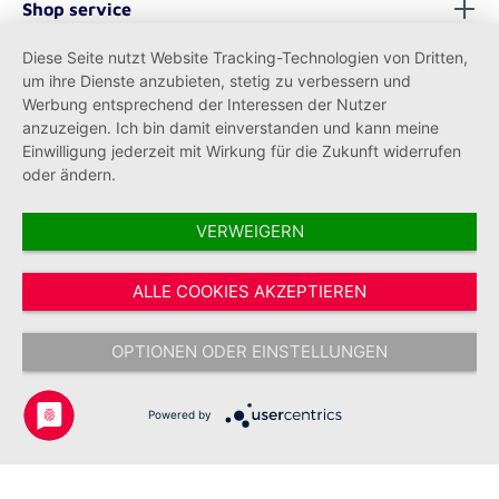
Shop service
pflegeleicht: Tasche aus robuster, leicht zu
reinigender Plane - praktisch: Durchführung
Diese Seite nutzt Website Tracking-Technologien von Dritten,
für den Sauerstoff-Schlauch
Informationen
um ihre Dienste anzubieten, stetig zu verbessern und
Werbung entsprechend der Interessen der Nutzer
anzuzeigen. Ich bin damit einverstanden und kann meine
Einwilligung jederzeit mit Wirkung für die Zukunft widerrufen
oder ändern.
VERWEIGERN
Vertrag widerrufen
ALLE COOKIES AKZEPTIEREN
* Alle Preise inkl. gesetzl. Mehrwertsteuer zzgl.
Versandkosten
und ggf.
Nachnahmegebühren, wenn nicht anders angegeben.
OPTIONEN ODER EINSTELLUNGEN
Copyright © 2026 Johanniter-Unfall-Hilfe e.V. - Alle Rechte
vorbehalten.
Powered by