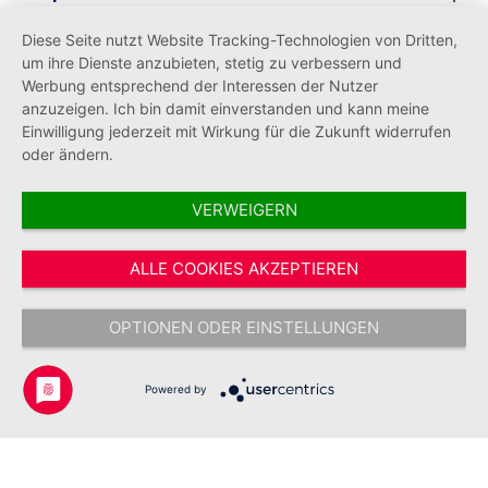
Diese Seite nutzt Website Tracking-Technologien von Dritten,
Informationen
um ihre Dienste anzubieten, stetig zu verbessern und
Werbung entsprechend der Interessen der Nutzer
anzuzeigen. Ich bin damit einverstanden und kann meine
Einwilligung jederzeit mit Wirkung für die Zukunft widerrufen
oder ändern.
VERWEIGERN
Vertrag widerrufen
ALLE COOKIES AKZEPTIEREN
* Alle Preise inkl. gesetzl. Mehrwertsteuer zzgl.
Versandkosten
und ggf.
Nachnahmegebühren, wenn nicht anders angegeben.
OPTIONEN ODER EINSTELLUNGEN
Copyright © 2026 Johanniter-Unfall-Hilfe e.V. - Alle Rechte
vorbehalten.
Powered by