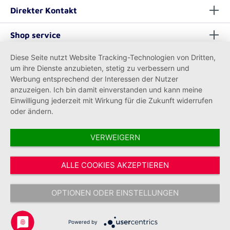
Direkter Kontakt
Shop service
Diese Seite nutzt Website Tracking-Technologien von Dritten,
Informationen
um ihre Dienste anzubieten, stetig zu verbessern und
Werbung entsprechend der Interessen der Nutzer
anzuzeigen. Ich bin damit einverstanden und kann meine
Einwilligung jederzeit mit Wirkung für die Zukunft widerrufen
oder ändern.
VERWEIGERN
Vertrag widerrufen
ALLE COOKIES AKZEPTIEREN
* Alle Preise inkl. gesetzl. Mehrwertsteuer zzgl.
Versandkosten
und ggf.
Nachnahmegebühren, wenn nicht anders angegeben.
OPTIONEN ODER EINSTELLUNGEN
Copyright © 2026 Johanniter-Unfall-Hilfe e.V. - Alle Rechte
vorbehalten.
Powered by