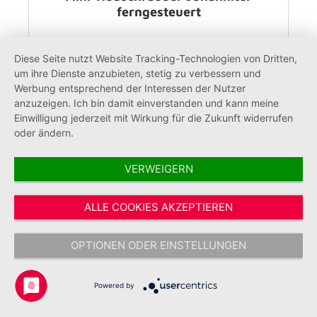
ferngesteuert
Diese Seite nutzt Website Tracking-Technologien von Dritten,
um ihre Dienste anzubieten, stetig zu verbessern und
37,99 €*
Werbung entsprechend der Interessen der Nutzer
anzuzeigen. Ich bin damit einverstanden und kann meine
Einwilligung jederzeit mit Wirkung für die Zukunft widerrufen
oder ändern.
Direkter Kontakt
VERWEIGERN
Shop service
ALLE COOKIES AKZEPTIEREN
Informationen
OPTIONEN ODER EINSTELLUNGEN
Powered by