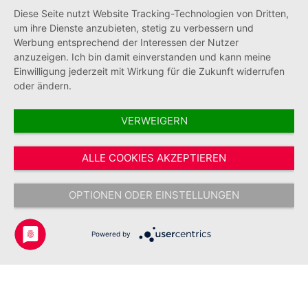
Diese Seite nutzt Website Tracking-Technologien von Dritten,
Informationen
um ihre Dienste anzubieten, stetig zu verbessern und
Werbung entsprechend der Interessen der Nutzer
anzuzeigen. Ich bin damit einverstanden und kann meine
Einwilligung jederzeit mit Wirkung für die Zukunft widerrufen
oder ändern.
VERWEIGERN
Vertrag widerrufen
ALLE COOKIES AKZEPTIEREN
* Alle Preise inkl. gesetzl. Mehrwertsteuer zzgl.
Versandkosten
und ggf.
Nachnahmegebühren, wenn nicht anders angegeben.
OPTIONEN ODER EINSTELLUNGEN
Copyright © 2026 Johanniter-Unfall-Hilfe e.V. - Alle Rechte
vorbehalten.
Powered by