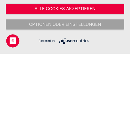
ALLE COOKIES AKZEPTIEREN
* Alle Preise inkl. gesetzl. Mehrwertsteuer zzgl.
Versandkosten
und ggf.
Nachnahmegebühren, wenn nicht anders angegeben.
OPTIONEN ODER EINSTELLUNGEN
Copyright © 2026 Johanniter-Unfall-Hilfe e.V. - Alle Rechte
vorbehalten.
Powered by