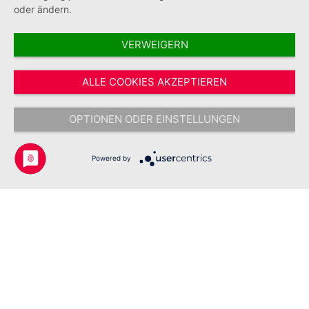
oder ändern.
VERWEIGERN
Vertrag widerrufen
ALLE COOKIES AKZEPTIEREN
* Alle Preise inkl. gesetzl. Mehrwertsteuer zzgl.
Versandkosten
und ggf.
Nachnahmegebühren, wenn nicht anders angegeben.
OPTIONEN ODER EINSTELLUNGEN
Copyright © 2026 Johanniter-Unfall-Hilfe e.V. - Alle Rechte
vorbehalten.
Powered by