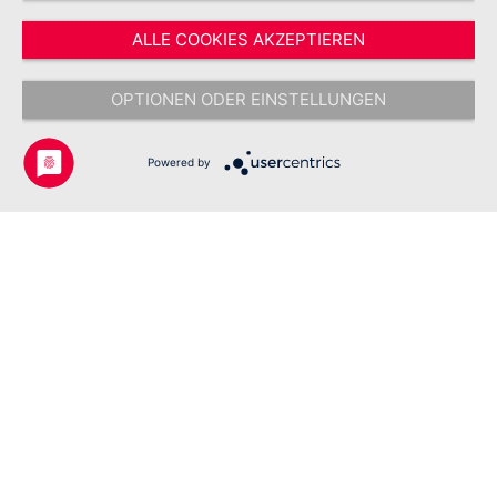
Vertrag widerrufen
ALLE COOKIES AKZEPTIEREN
* Alle Preise inkl. gesetzl. Mehrwertsteuer zzgl.
Versandkosten
und ggf.
Nachnahmegebühren, wenn nicht anders angegeben.
OPTIONEN ODER EINSTELLUNGEN
Copyright © 2026 Johanniter-Unfall-Hilfe e.V. - Alle Rechte
vorbehalten.
Powered by