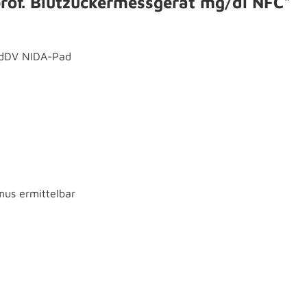
rof. Blutzuckermessgerät mg/dl NFC"
DV NIDA-Pad
s ermittelbar