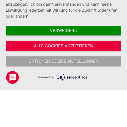
anzuzeigen. Ich bin damit einverstanden und kann meine
Einwilligung jederzeit mit Wirkung für die Zukunft widerrufen
oder ändern.
VERWEIGERN
Vertrag widerrufen
ALLE COOKIES AKZEPTIEREN
* Alle Preise inkl. gesetzl. Mehrwertsteuer zzgl.
Versandkosten
und ggf.
Nachnahmegebühren, wenn nicht anders angegeben.
OPTIONEN ODER EINSTELLUNGEN
Copyright © 2026 Johanniter-Unfall-Hilfe e.V. - Alle Rechte
vorbehalten.
Powered by