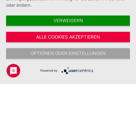
oder ändern.
VERWEIGERN
Vertrag widerrufen
ALLE COOKIES AKZEPTIEREN
* Alle Preise inkl. gesetzl. Mehrwertsteuer zzgl.
Versandkosten
und ggf.
Nachnahmegebühren, wenn nicht anders angegeben.
OPTIONEN ODER EINSTELLUNGEN
Copyright © 2026 Johanniter-Unfall-Hilfe e.V. - Alle Rechte
vorbehalten.
Powered by