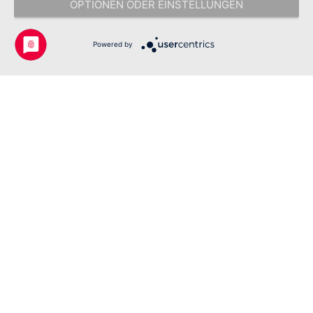
OPTIONEN ODER EINSTELLUNGEN
Copyright © 2026 Johanniter-Unfall-Hilfe e.V. - Alle Rechte
vorbehalten.
Powered by