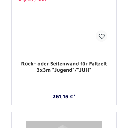
Rück- oder Seitenwand für Faltzelt
3x3m "Jugend"/"JUH"
261,15 €*