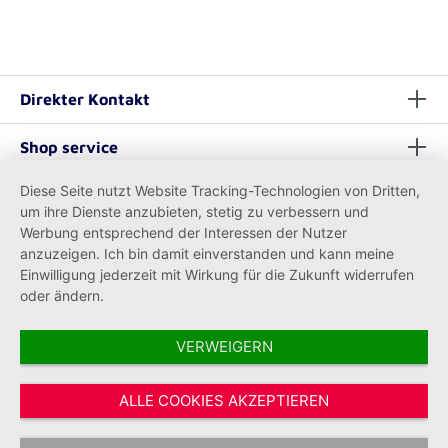
Direkter Kontakt
Shop service
Diese Seite nutzt Website Tracking-Technologien von Dritten,
Informationen
um ihre Dienste anzubieten, stetig zu verbessern und
Werbung entsprechend der Interessen der Nutzer
anzuzeigen. Ich bin damit einverstanden und kann meine
Einwilligung jederzeit mit Wirkung für die Zukunft widerrufen
oder ändern.
VERWEIGERN
Vertrag widerrufen
ALLE COOKIES AKZEPTIEREN
* Alle Preise inkl. gesetzl. Mehrwertsteuer zzgl.
Versandkosten
und ggf.
Nachnahmegebühren, wenn nicht anders angegeben.