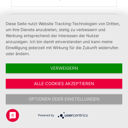
Diese Seite nutzt Website Tracking-Technologien von Dritten,
%
um ihre Dienste anzubieten, stetig zu verbessern und
Werbung entsprechend der Interessen der Nutzer
anzuzeigen. Ich bin damit einverstanden und kann meine
Einwilligung jederzeit mit Wirkung für die Zukunft widerrufen
oder ändern.
VERWEIGERN
ALLE COOKIES AKZEPTIEREN
Fairtrade-Baumwolltasche Jugend (25
OPTIONEN ODER EINSTELLUNGEN
Stück)
Powered by