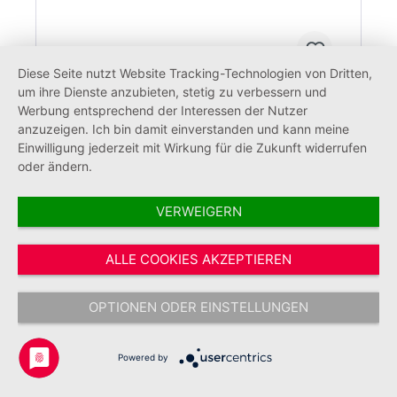
Diese Seite nutzt Website Tracking-Technologien von Dritten,
um ihre Dienste anzubieten, stetig zu verbessern und
Werbung entsprechend der Interessen der Nutzer
anzuzeigen. Ich bin damit einverstanden und kann meine
Aufkleber Jugend 120 mm (30 Stück)
Einwilligung jederzeit mit Wirkung für die Zukunft widerrufen
oder ändern.
VERWEIGERN
24,28 €*
ALLE COOKIES AKZEPTIEREN
OPTIONEN ODER EINSTELLUNGEN
Powered by