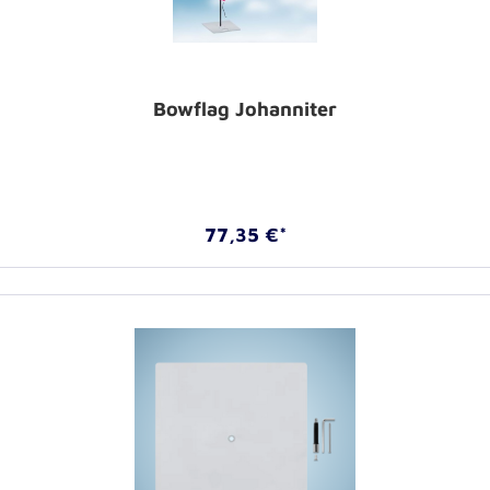
Bowflag Johanniter
77,35 €*