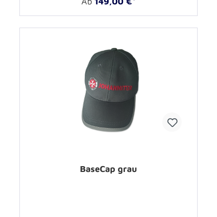
Ab
149,00 €*
BaseCap grau