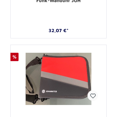
Funk-Wanduhr JUH
32,07 €*
%