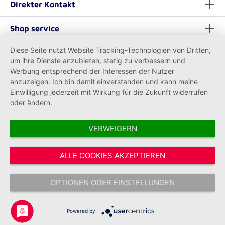
Direkter Kontakt
Shop service
Diese Seite nutzt Website Tracking-Technologien von Dritten,
Informationen
um ihre Dienste anzubieten, stetig zu verbessern und
Werbung entsprechend der Interessen der Nutzer
anzuzeigen. Ich bin damit einverstanden und kann meine
Einwilligung jederzeit mit Wirkung für die Zukunft widerrufen
oder ändern.
VERWEIGERN
Vertrag widerrufen
ALLE COOKIES AKZEPTIEREN
* Alle Preise inkl. gesetzl. Mehrwertsteuer zzgl.
Versandkosten
und ggf.
Nachnahmegebühren, wenn nicht anders angegeben.
OPTIONEN ODER EINSTELLUNGEN
Copyright © 2026 Johanniter-Unfall-Hilfe e.V. - Alle Rechte
vorbehalten.
Powered by