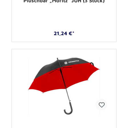
Plüschbär „Moritz“ JUH (3 Stück)
21,24 €*