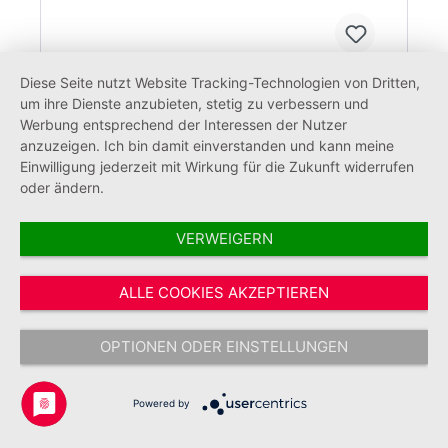
Diese Seite nutzt Website Tracking-Technologien von Dritten,
um ihre Dienste anzubieten, stetig zu verbessern und
Werbung entsprechend der Interessen der Nutzer
Münze JUH
anzuzeigen. Ich bin damit einverstanden und kann meine
Einwilligung jederzeit mit Wirkung für die Zukunft widerrufen
oder ändern.
VERWEIGERN
41,53 €*
ALLE COOKIES AKZEPTIEREN
OPTIONEN ODER EINSTELLUNGEN
Powered by