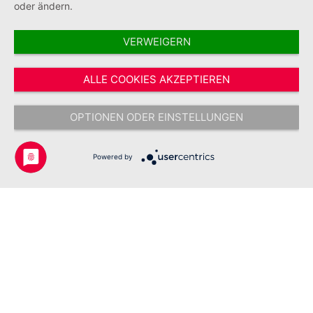
oder ändern.
VERWEIGERN
Vertrag widerrufen
ALLE COOKIES AKZEPTIEREN
* Alle Preise inkl. gesetzl. Mehrwertsteuer zzgl.
Versandkosten
und ggf.
Nachnahmegebühren, wenn nicht anders angegeben.
OPTIONEN ODER EINSTELLUNGEN
Copyright © 2026 Johanniter-Unfall-Hilfe e.V. - Alle Rechte
vorbehalten.
Powered by