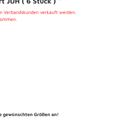
 JUH ( 6 Stück ) "
an Verbandskunden verkauft werden.
ukommen.
die gewünschten Größen an!