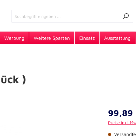
Werbung
Weitere Sparten
Einsatz
Ausstattung
tück )
99,89 
Preise inkl. M
Versandfer