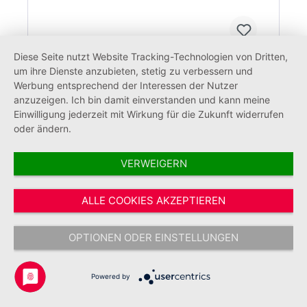
Diese Seite nutzt Website Tracking-Technologien von Dritten,
um ihre Dienste anzubieten, stetig zu verbessern und
Werbung entsprechend der Interessen der Nutzer
Latzschürze JUH (6 Stück)
anzuzeigen. Ich bin damit einverstanden und kann meine
Einwilligung jederzeit mit Wirkung für die Zukunft widerrufen
oder ändern.
VERWEIGERN
119,90 €*
ALLE COOKIES AKZEPTIEREN
OPTIONEN ODER EINSTELLUNGEN
Powered by