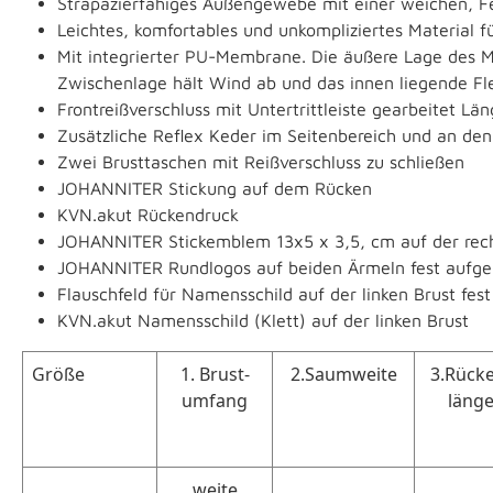
Strapazierfähiges Außengewebe mit einer weichen, Feu
Leichtes, komfortables und unkompliziertes Material f
Mit integrierter PU-Membrane. Die äußere Lage des M
Zwischenlage hält Wind ab und das innen liegende Fl
Frontreißverschluss mit Untertrittleiste gearbeitet L
Zusätzliche Reflex Keder im Seitenbereich und an de
Zwei Brusttaschen mit Reißverschluss zu schließen
JOHANNITER Stickung auf dem Rücken
KVN.akut Rückendruck
JOHANNITER Stickemblem 13x5 x 3,5, cm auf der rech
JOHANNITER Rundlogos auf beiden Ärmeln fest aufge
Flauschfeld für Namensschild auf der linken Brust fes
KVN.akut Namensschild (Klett) auf der linken Brust
Größe
1. Brust-
2.Saumweite
3.Rück
umfang
läng
weite