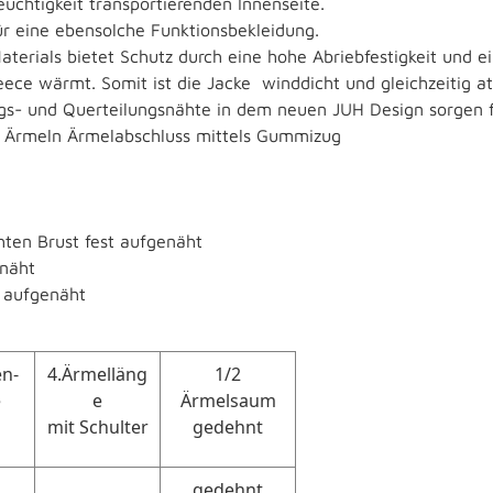
chtigkeit transportierenden Innenseite.
ür eine ebensolche Funktionsbekleidung.
aterials bietet Schutz durch eine hohe Abriebfestigkeit und
eece wärmt. Somit ist die Jacke winddicht und gleichzeitig
ängs- und Querteilungsnähte in dem neuen JUH Design sorgen f
n Ärmeln Ärmelabschluss mittels Gummizug
ten Brust fest aufgenäht
näht
t aufgenäht
en-
4.Ärmelläng
1/2
e
e
Ärmelsaum
mit Schulter
gedehnt
gedehnt