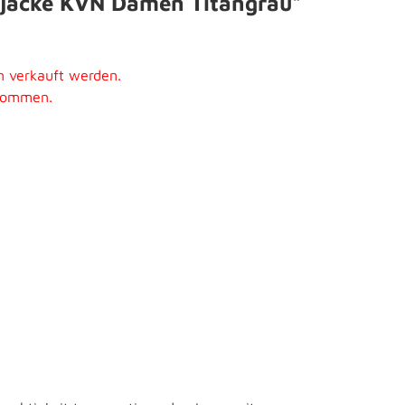
ljacke KVN Damen Titangrau"
n verkauft werden.
ukommen.