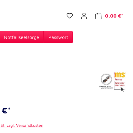
0,00 €*
Notfallseelsorge
Passwort
 €*
wSt. zzgl. Versandkosten