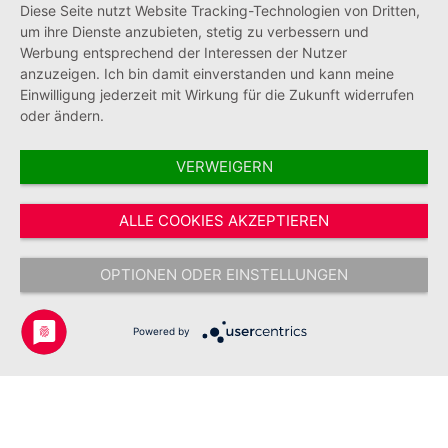
Diese Seite nutzt Website Tracking-Technologien von Dritten,
Informationen
um ihre Dienste anzubieten, stetig zu verbessern und
Werbung entsprechend der Interessen der Nutzer
anzuzeigen. Ich bin damit einverstanden und kann meine
Einwilligung jederzeit mit Wirkung für die Zukunft widerrufen
oder ändern.
VERWEIGERN
Vertrag widerrufen
ALLE COOKIES AKZEPTIEREN
* Alle Preise inkl. gesetzl. Mehrwertsteuer zzgl.
Versandkosten
und ggf.
Nachnahmegebühren, wenn nicht anders angegeben.
OPTIONEN ODER EINSTELLUNGEN
Copyright © 2026 Johanniter-Unfall-Hilfe e.V. - Alle Rechte
vorbehalten.
Powered by