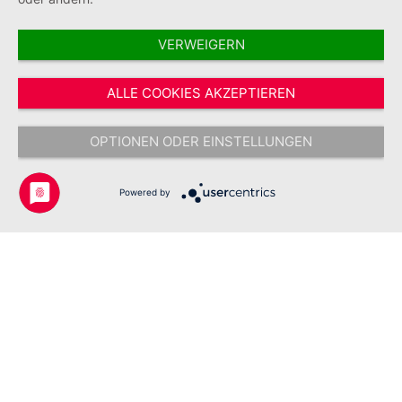
VERWEIGERN
Vertrag widerrufen
ALLE COOKIES AKZEPTIEREN
* Alle Preise inkl. gesetzl. Mehrwertsteuer zzgl.
Versandkosten
und ggf.
Nachnahmegebühren, wenn nicht anders angegeben.
OPTIONEN ODER EINSTELLUNGEN
Copyright © 2026 Johanniter-Unfall-Hilfe e.V. - Alle Rechte
vorbehalten.
Powered by