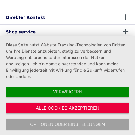
Direkter Kontakt
Shop service
Diese Seite nutzt Website Tracking-Technologien von Dritten,
Informationen
um ihre Dienste anzubieten, stetig zu verbessern und
Werbung entsprechend der Interessen der Nutzer
anzuzeigen. Ich bin damit einverstanden und kann meine
Einwilligung jederzeit mit Wirkung für die Zukunft widerrufen
oder ändern.
VERWEIGERN
Vertrag widerrufen
ALLE COOKIES AKZEPTIEREN
* Alle Preise inkl. gesetzl. Mehrwertsteuer zzgl.
Versandkosten
und ggf.
Nachnahmegebühren, wenn nicht anders angegeben.
OPTIONEN ODER EINSTELLUNGEN
Copyright © 2026 Johanniter-Unfall-Hilfe e.V. - Alle Rechte
vorbehalten.