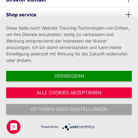
Shop service
Diese Seite nutzt Website Tracking-Technologien von Dritten,
Informationen
um ihre Dienste anzubieten, stetig zu verbessern und
Werbung entsprechend der Interessen der Nutzer
anzuzeigen. Ich bin damit einverstanden und kann meine
Einwilligung jederzeit mit Wirkung für die Zukunft widerrufen
oder ändern.
VERWEIGERN
Vertrag widerrufen
ALLE COOKIES AKZEPTIEREN
* Alle Preise inkl. gesetzl. Mehrwertsteuer zzgl.
Versandkosten
und ggf.
Nachnahmegebühren, wenn nicht anders angegeben.
OPTIONEN ODER EINSTELLUNGEN
Copyright © 2026 Johanniter-Unfall-Hilfe e.V. - Alle Rechte
vorbehalten.
Powered by