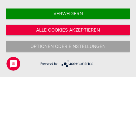
VERWEIGERN
Vertrag widerrufen
ALLE COOKIES AKZEPTIEREN
* Alle Preise inkl. gesetzl. Mehrwertsteuer zzgl.
Versandkosten
und ggf.
Nachnahmegebühren, wenn nicht anders angegeben.
OPTIONEN ODER EINSTELLUNGEN
Copyright © 2026 Johanniter-Unfall-Hilfe e.V. - Alle Rechte
vorbehalten.
Powered by