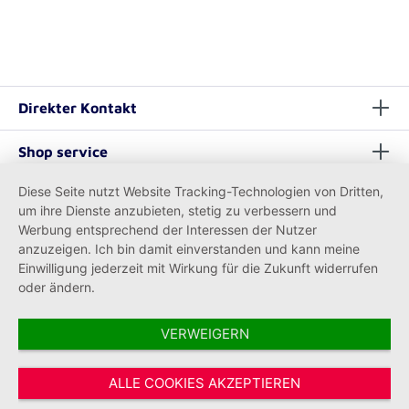
Direkter Kontakt
Shop service
Diese Seite nutzt Website Tracking-Technologien von Dritten,
Informationen
um ihre Dienste anzubieten, stetig zu verbessern und
Werbung entsprechend der Interessen der Nutzer
anzuzeigen. Ich bin damit einverstanden und kann meine
Einwilligung jederzeit mit Wirkung für die Zukunft widerrufen
oder ändern.
VERWEIGERN
Vertrag widerrufen
ALLE COOKIES AKZEPTIEREN
* Alle Preise inkl. gesetzl. Mehrwertsteuer zzgl.
Versandkosten
und ggf.