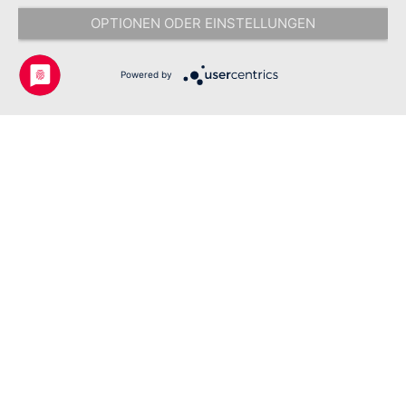
Nachnahmegebühren, wenn nicht anders angegeben.
OPTIONEN ODER EINSTELLUNGEN
Copyright © 2026 Johanniter-Unfall-Hilfe e.V. - Alle Rechte
vorbehalten.
Powered by