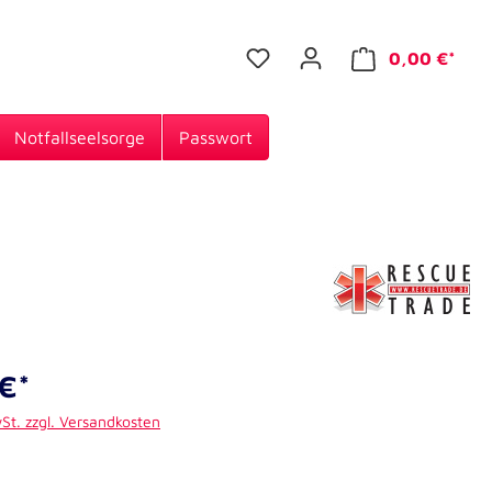
0,00 €*
Notfallseelsorge
Passwort
€*
wSt. zzgl. Versandkosten