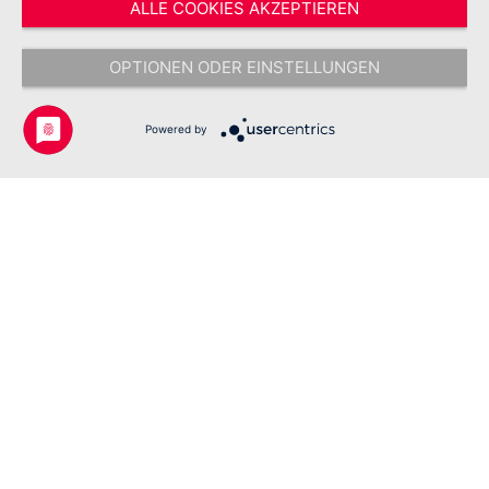
ALLE COOKIES AKZEPTIEREN
* Alle Preise inkl. gesetzl. Mehrwertsteuer zzgl.
Versandkosten
und ggf.
Nachnahmegebühren, wenn nicht anders angegeben.
OPTIONEN ODER EINSTELLUNGEN
Copyright © 2026 Johanniter-Unfall-Hilfe e.V. - Alle Rechte
vorbehalten.
Powered by