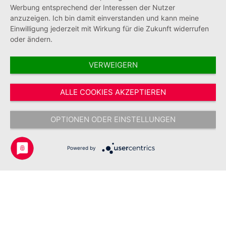
Werbung entsprechend der Interessen der Nutzer
anzuzeigen. Ich bin damit einverstanden und kann meine
Einwilligung jederzeit mit Wirkung für die Zukunft widerrufen
oder ändern.
VERWEIGERN
Vertrag widerrufen
ALLE COOKIES AKZEPTIEREN
* Alle Preise inkl. gesetzl. Mehrwertsteuer zzgl.
Versandkosten
und ggf.
Nachnahmegebühren, wenn nicht anders angegeben.
OPTIONEN ODER EINSTELLUNGEN
Copyright © 2026 Johanniter-Unfall-Hilfe e.V. - Alle Rechte
vorbehalten.
Powered by