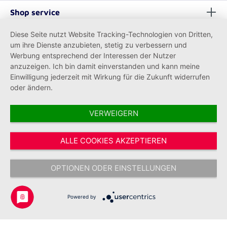
Shop service
Diese Seite nutzt Website Tracking-Technologien von Dritten,
Informationen
um ihre Dienste anzubieten, stetig zu verbessern und
Werbung entsprechend der Interessen der Nutzer
anzuzeigen. Ich bin damit einverstanden und kann meine
Einwilligung jederzeit mit Wirkung für die Zukunft widerrufen
oder ändern.
VERWEIGERN
Vertrag widerrufen
ALLE COOKIES AKZEPTIEREN
* Alle Preise inkl. gesetzl. Mehrwertsteuer zzgl.
Versandkosten
und ggf.
Nachnahmegebühren, wenn nicht anders angegeben.
OPTIONEN ODER EINSTELLUNGEN
Copyright © 2026 Johanniter-Unfall-Hilfe e.V. - Alle Rechte
vorbehalten.
Powered by