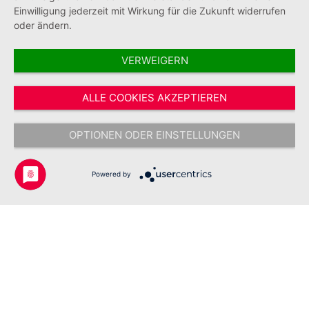
Einwilligung jederzeit mit Wirkung für die Zukunft widerrufen
oder ändern.
VERWEIGERN
Vertrag widerrufen
ALLE COOKIES AKZEPTIEREN
* Alle Preise inkl. gesetzl. Mehrwertsteuer zzgl.
Versandkosten
und ggf.
Nachnahmegebühren, wenn nicht anders angegeben.
OPTIONEN ODER EINSTELLUNGEN
Copyright © 2026 Johanniter-Unfall-Hilfe e.V. - Alle Rechte
vorbehalten.
Powered by