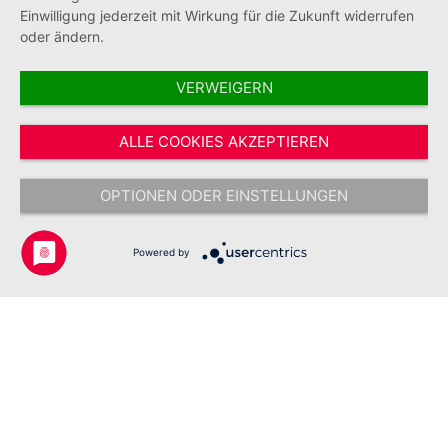
Einwilligung jederzeit mit Wirkung für die Zukunft widerrufen
oder ändern.
VERWEIGERN
Vertrag widerrufen
ALLE COOKIES AKZEPTIEREN
* Alle Preise inkl. gesetzl. Mehrwertsteuer zzgl.
Versandkosten
und ggf.
Nachnahmegebühren, wenn nicht anders angegeben.
OPTIONEN ODER EINSTELLUNGEN
Copyright © 2026 Johanniter-Unfall-Hilfe e.V. - Alle Rechte
vorbehalten.
Powered by