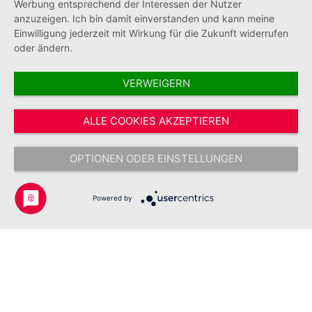
Werbung entsprechend der Interessen der Nutzer
anzuzeigen. Ich bin damit einverstanden und kann meine
Einwilligung jederzeit mit Wirkung für die Zukunft widerrufen
oder ändern.
VERWEIGERN
Vertrag widerrufen
ALLE COOKIES AKZEPTIEREN
* Alle Preise inkl. gesetzl. Mehrwertsteuer zzgl.
Versandkosten
und ggf.
Nachnahmegebühren, wenn nicht anders angegeben.
OPTIONEN ODER EINSTELLUNGEN
Copyright © 2026 Johanniter-Unfall-Hilfe e.V. - Alle Rechte
vorbehalten.
Powered by